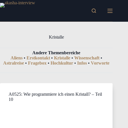
Zum
Inhalt
springen
Kristalle
Andere Themenbereiche
Aliens
•
Erstkontakt
•
Kristalle
•
Wissenschaft
•
Astralreise
•
Fragebox
•
Hochkultur
•
Infos
•
Vorworte
A0525: Wie programmiere ich einen Kristall? – Teil
10