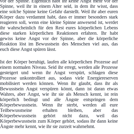
vor der Spinne. Eigentlich habt ihr keine Angst mehr vor der
Spinne, weil ihr in einem Alter seid, in dem ihr wisst, dass
eine solche Spinne keine Gefahr darstellt. Weil ihr aber euren
Körper dazu verdammt habt, dass er immer besonders stark
reagieren soll, wenn eine kleine Spinne anwesend ist, werdet
ihr wahrscheinlich für den Rest eures körperlichen Lebens
diese starken körperlichen Reaktionen erfahren. Ihr habt
gewiss keine Angst vor der Spinne, aber die körperliche
Reaktion löst im Bewusstsein des Menschen viel aus, das
euch diese Angst spüren lässt.
Ist der Körper beruhigt, laufen alle körperlichen Prozesse auf
einem normalen Niveau. Seid ihr erregt, werden alle Prozesse
gesteigert und wenn ihr Angst verspürt, schlagen diese
Prozesse unkontrolliert aus, sodass viele Energiereserven
mobilisiert werden können. Wenn ihr glaubt, dass ihr als
Bewusstsein Angst verspüren könnt, dann ist daran etwas
Wahres, aber Angst, wie ihr sie als Mensch kennt, ist rein
körperlich bedingt und alle Ängste entspringen dem
Körperbewusstsein. Wenn ihr sterbt, werden all eure
Teilbewusstseine erhalten bleiben, aber das
Körperbewusstsein gehört nicht dazu, weil das
Körperbewusstsein zum Körper gehört, sodass ihr dann keine
Ängste mehr kennt, wie ihr sie zurzeit wahrnehmt.