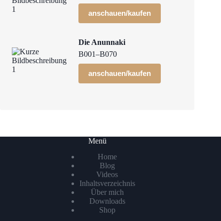
anschauen/kaufen
Die Anunnaki
B001–B070
anschauen/kaufen
Menü
Home
Blog
Videos
Inhaltsverzeichnis
Über mich
Downloads
Shop