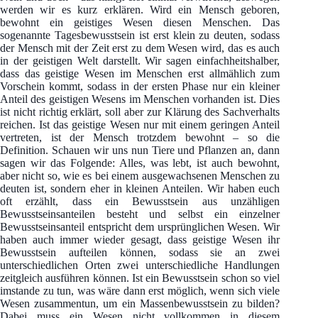
werden wir es kurz erklären. Wird ein Mensch geboren,
bewohnt ein geistiges Wesen diesen Menschen. Das
sogenannte Tagesbewusstsein ist erst klein zu deuten, sodass
der Mensch mit der Zeit erst zu dem Wesen wird, das es auch
in der geistigen Welt darstellt. Wir sagen einfachheitshalber,
dass das geistige Wesen im Menschen erst allmählich zum
Vorschein kommt, sodass in der ersten Phase nur ein kleiner
Anteil des geistigen Wesens im Menschen vorhanden ist. Dies
ist nicht richtig erklärt, soll aber zur Klärung des Sachverhalts
reichen. Ist das geistige Wesen nur mit einem geringen Anteil
vertreten, ist der Mensch trotzdem bewohnt – so die
Definition. Schauen wir uns nun Tiere und Pflanzen an, dann
sagen wir das Folgende: Alles, was lebt, ist auch bewohnt,
aber nicht so, wie es bei einem ausgewachsenen Menschen zu
deuten ist, sondern eher in kleinen Anteilen. Wir haben euch
oft erzählt, dass ein Bewusstsein aus unzähligen
Bewusstseinsanteilen besteht und selbst ein einzelner
Bewusstseinsanteil entspricht dem ursprünglichen Wesen. Wir
haben auch immer wieder gesagt, dass geistige Wesen ihr
Bewusstsein aufteilen können, sodass sie an zwei
unterschiedlichen Orten zwei unterschiedliche Handlungen
zeitgleich ausführen können. Ist ein Bewusstsein schon so viel
imstande zu tun, was wäre dann erst möglich, wenn sich viele
Wesen zusammentun, um ein Massenbewusstsein zu bilden?
Dabei muss ein Wesen nicht vollkommen in diesem