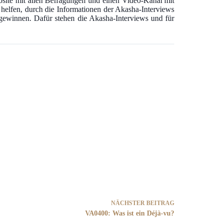
bsite mit allen Befragungen und einen Video-Kanal mit
u helfen, durch die Informationen der Akasha-Interviews
u gewinnen. Dafür stehen die Akasha-Interviews und für
NÄCHSTER
BEITRAG
VA0400: Was ist ein Déjà-vu?