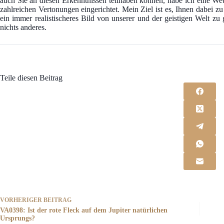
auch Sie an diesen Erkenntnissen teilhaben können, habe ich eine We
zahlreichen Vertonungen eingerichtet. Mein Ziel ist es, Ihnen dabei z
ein immer realistischeres Bild von unserer und der geistigen Welt z
nichts anderes.
Teile diesen Beitrag
VORHERIGER
BEITRAG
VA0398: Ist der rote Fleck auf dem Jupiter natürlichen
Ursprungs?