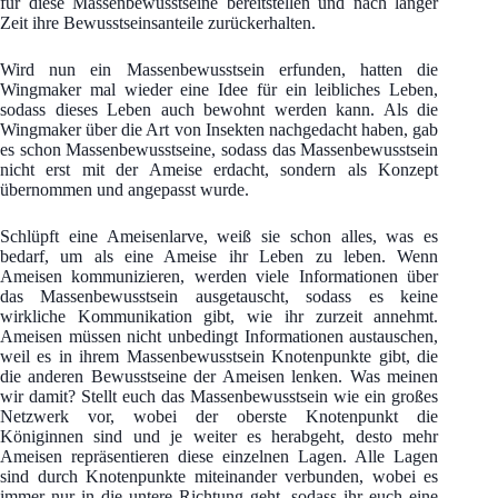
für diese Massenbewusstseine bereitstellen und nach langer
Zeit ihre Bewusstseinsanteile zurückerhalten.
Wird nun ein Massenbewusstsein erfunden, hatten die
Wingmaker mal wieder eine Idee für ein leibliches Leben,
sodass dieses Leben auch bewohnt werden kann. Als die
Wingmaker über die Art von Insekten nachgedacht haben, gab
es schon Massenbewusstseine, sodass das Massenbewusstsein
nicht erst mit der Ameise erdacht, sondern als Konzept
übernommen und angepasst wurde.
Schlüpft eine Ameisenlarve, weiß sie schon alles, was es
bedarf, um als eine Ameise ihr Leben zu leben. Wenn
Ameisen kommunizieren, werden viele Informationen über
das Massenbewusstsein ausgetauscht, sodass es keine
wirkliche Kommunikation gibt, wie ihr zurzeit annehmt.
Ameisen müssen nicht unbedingt Informationen austauschen,
weil es in ihrem Massenbewusstsein Knotenpunkte gibt, die
die anderen Bewusstseine der Ameisen lenken. Was meinen
wir damit? Stellt euch das Massenbewusstsein wie ein großes
Netzwerk vor, wobei der oberste Knotenpunkt die
Königinnen sind und je weiter es herabgeht, desto mehr
Ameisen repräsentieren diese einzelnen Lagen. Alle Lagen
sind durch Knotenpunkte miteinander verbunden, wobei es
immer nur in die untere Richtung geht, sodass ihr euch eine