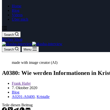
Home
Blog
Videos
Über mich
Search
Bücher Shop
Search
Menu
made with image creator (AI)
A0380: Wie werden Informationen in Krista
Frank Hafer
7. Oktober 2020
Blog
A0201-A0400
,
Kristalle
Teile diesen Beitrag