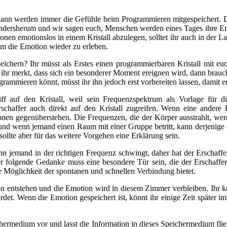
ann werden immer die Gefühle beim Programmieren mitgespeichert. Dahe
ndersherum und wir sagen euch, Menschen werden eines Tages ihre Emot
onen emotionslos in einem Kristall abzulegen, solltet ihr auch in der L
um die Emotion wieder zu erleben.
eichern? Ihr müsst als Erstes einen programmierbaren Kristall mit eu
enn ihr merkt, dass sich ein besonderer Moment ereignen wird, dann brauch
rogrammieren könnt, müsst ihr ihn jedoch erst vorbereiten lassen, damit 
riff auf den Kristall, weil sein Frequenzspektrum als Vorlage für 
chaffer auch direkt auf den Kristall zugreifen. Wenn eine andere P
sonen gegenüberstehen. Die Frequenzen, die der Körper ausstrahlt, 
 und wenn jemand einen Raum mit einer Gruppe betritt, kann derjenige 
ollte aber für das weitere Vorgehen eine Erklärung sein.
 wenn jemand in der richtigen Frequenz schwingt, daher hat der Erschaffe
r folgende Gedanke muss eine besondere Tür sein, die der Erschaffer f
e Möglichkeit der spontanen und schnellen Verbindung bietet.
on entstehen und die Emotion wird in diesem Zimmer verbleiben. Ihr k
werdet. Wenn die Emotion gespeichert ist, könnt ihr einige Zeit später
eichermedium vor und lasst die Information in dieses Speichermedium fl