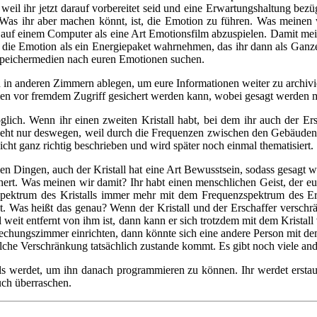
eil ihr jetzt darauf vorbereitet seid und eine Erwartungshaltung bezü
. Was ihr aber machen könnt, ist, die Emotion zu führen. Was meinen
 auf einem Computer als eine Art Emotionsfilm abzuspielen. Damit mei
hr die Emotion als ein Energiepaket wahrnehmen, das ihr dann als Ganz
 Speichermedien nach euren Emotionen suchen.
 in anderen Zimmern ablegen, um eure Informationen weiter zu archiviere
smen vor fremdem Zugriff gesichert werden kann, wobei gesagt werden mu
lich. Wenn ihr einen zweiten Kristall habt, bei dem ihr auch der Ers
ht nur deswegen, weil durch die Frequenzen zwischen den Gebäuden die 
cht ganz richtig beschrieben und wird später noch einmal thematisiert.
len Dingen, auch der Kristall hat eine Art Bewusstsein, sodass gesagt 
ichert. Was meinen wir damit? Ihr habt einen menschlichen Geist, der eu
zspektrum des Kristalls immer mehr mit dem Frequenzspektrum des Ersc
kt. Was heißt das genau? Wenn der Kristall und der Erschaffer verschr
 weit entfernt von ihm ist, dann kann er sich trotzdem mit dem Kristall
sprechungszimmer einrichten, dann könnte sich eine andere Person mit d
 solche Verschränkung tatsächlich zustande kommt. Es gibt noch viele a
talls werdet, um ihn danach programmieren zu können. Ihr werdet ersta
euch überraschen.