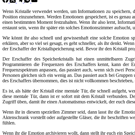
Wenn Kristalle verwendet werden, um Informationen zu speichern, d
Position einzunehmen. Werden Emotionen gespeichert, ist es genau a
einen bestimmten Moment festzuhalten. Wenn ihr also lernt, Informati
erstaunt sein, wenn ihr später ein solches Emotionszimmer aufsucht, 
Wie könnt ihr also schnell und gewissenhaft eine solche Emotion sp
erklären, aber so viel sei gesagt, es geht schneller, als ihr denkt. W
der Erschaffer der Kristallspeicherung seid. Bevor ihr den Kristall p
Der Erschaffer des Speicherkristalls hat einen unmittelbaren Zug
Programmieren die Frequenzen des Erschaffers kennt, kann der Ers
Frequenzspektrum anpassen, das passiert auch, wenn sich zwei Per
Personen gleichen sich ein wenig an. Das passiert auch bei Gruppen
des Erschaffers übernommen, dies ist nicht vollkommen beschrieben, s
Es ist, als hätte der Kristall eine mentale Tür, die schnell aufgeht,
diese mentale Tür, dann ist er sofort mit dem Kristall verbunden. De
Zugriff üben, damit ihr einen Automatismus entwickelt, der euch dies
Wenn ihr in diesem speziellen Zimmer seid, dann lasst ihr die Emoti
Aktenschrank vorstellt oder aufgestellte Gläser, die ihr beschriften 
fühlen.
Wenn ihr die Emotion archivieren wollt, dann stellt ihr euch ein Sp