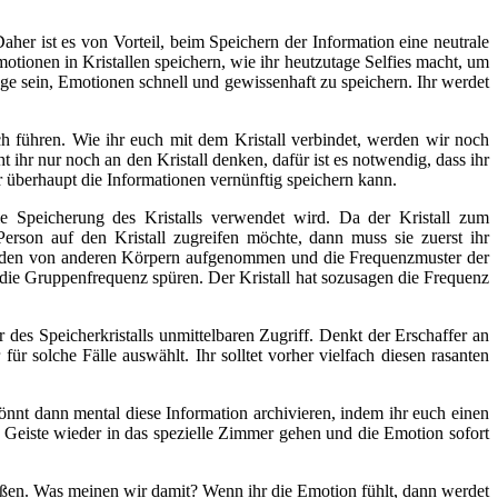
r ist es von Vorteil, beim Speichern der Information eine neutrale
ionen in Kristallen speichern, wie ihr heutzutage Selfies macht, um
age sein, Emotionen schnell und gewissenhaft zu speichern. Ihr werdet
ch führen. Wie ihr euch mit dem Kristall verbindet, werden wir noch
t ihr nur noch an den Kristall denken, dafür ist es notwendig, dass ihr
er überhaupt die Informationen vernünftig speichern kann.
die Speicherung des Kristalls verwendet wird. Da der Kristall zum
erson auf den Kristall zugreifen möchte, dann muss sie zuerst ihr
werden von anderen Körpern aufgenommen und die Frequenzmuster der
die Gruppenfrequenz spüren. Der Kristall hat sozusagen die Frequenz
r des Speicherkristalls unmittelbaren Zugriff. Denkt der Erschaffer an
ür solche Fälle auswählt. Ihr solltet vorher vielfach diesen rasanten
önnt dann mental diese Information archivieren, indem ihr euch einen
 im Geiste wieder in das spezielle Zimmer gehen und die Emotion sofort
ießen. Was meinen wir damit? Wenn ihr die Emotion fühlt, dann werdet