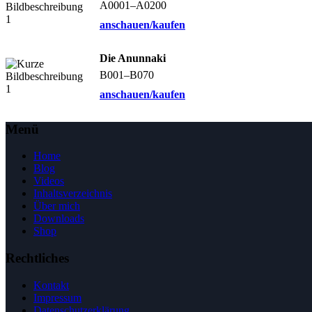
A0001–A0200
anschauen/kaufen
Die Anunnaki
B001–B070
anschauen/kaufen
Menü
Home
Blog
Videos
Inhaltsverzeichnis
Über mich
Downloads
Shop
Rechtliches
Kontakt
Impressum
Datenschutzerklärung