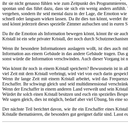
ihr sie nicht genauso fühlen wie zum Zeitpunkt des Programmierens, w
spontan und das führt dazu, dass sie sich ein wenig anders anfühlt
vergehen, sondern ihr seid mental dazu in der Lage, die Emotion wie
schnell oder langsam wirken lassen. Da ihr dies tun könnt, werdet i
und könnt jederzeit dieses spezielle Zimmer aufsuchen und in euren
Da ihr die Emotion als Information bewegen könnt, könnt ihr sie auch
Kristall ist ein sehr privater Kristall, der noch durch Schutzmechani
Wenn ihr besondere Informationen auslagern wollt, ist dies auch mög
Information aus einem Gebäude in das andere Gebäude tragen. Das ge
sonst würde die Information verschwinden. Auch dieser Vorgang ist ni
Was könnt ihr noch in einem Kristall speichern? Bewusstsein ist in al
viel Zeit mit dem Kristall verbringt, wird viel von euch darin gespe
Wenn ihr lange Zeit mit einem Kristall arbeitet, wird das Frequen
Erschaffer. Ihr schwingt gleich und seid multidimensional verschrän
Wenn der Erschaffer in einem anderen Land verweilt und sein Kristall
Würdet ihr solch einen Kristall besitzen und euch ein spezielles Be
Wir sagen gleich, dies ist möglich, bedarf aber viel Übung, bis eine
Der nächste Teil berichtet davon, wie ihr ein Erschaffer eines Kris
Kristalle thematisieren, die besonders gut geeignet dafür sind. Lasst 