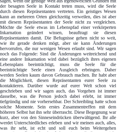
sagen, wenn die geistige Welt aus irgendwelchen Gründen mit
der besagten Seele in Kontakt treten muss, wird die Seele
durch diesen Repräsentanten vertreten. Ein geistiges Wesen
kann an mehreren Orten gleichzeitig verweilen, dies ist aber
mit diesem Repräsentanten der Seele nicht zu vergleichen.
Möchte die Seele etwas im Lebenspfad einer verkörperten
Inkarnation geändert wissen, beauftragt sie diesen
Repräsentanten damit. Die Befugnisse gehen nicht so weit,
wie ihr gerade denken mögt, aber sie kann Änderungen
hervorrufen, die nur wenigen Wesen erlaubt sind. Wir sagen
noch das Folgende: Sind die Änderungen weitreichend und
eine andere Inkarnation wird dabei bezüglich ihres eigenen
Lebensplans beeinträchtigt, muss die Seele für die
beeinträchtigte Seele einen Ausgleich erbringen. Daher
werden Seelen kaum davon Gebrauch machen. Ihr habt aber
die Möglichkeit, diesen Repräsentanten eurer Seele zu
kontaktieren. Darüber wurde auf eurer Welt schon viel
geschrieben und wir sagen auch, das Vorgehen ist immer
dasselbe, was die Person jedoch dabei erlebt, ist immer
tiefgründig und nie vorhersehbar. Der Schreibling hatte schon
solche Momente. Sein erstes Zusammentreffen mit dem
höheren Selbst hat ihn sehr überrascht. Diese Begegnung war
kurz, aber von den Sinneseindrücken überwältigend. Ihr alle
werdet Unterschiedliches erleben und wir meinen auch, alles,
was ihr seht, ist echt und soll euch beim Weitergehen