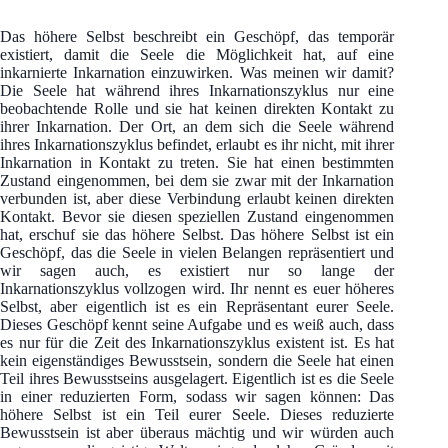
Das höhere Selbst beschreibt ein Geschöpf, das temporär
existiert, damit die Seele die Möglichkeit hat, auf eine
inkarnierte Inkarnation einzuwirken. Was meinen wir damit?
Die Seele hat während ihres Inkarnationszyklus nur eine
beobachtende Rolle und sie hat keinen direkten Kontakt zu
ihrer Inkarnation. Der Ort, an dem sich die Seele während
ihres Inkarnationszyklus befindet, erlaubt es ihr nicht, mit ihrer
Inkarnation in Kontakt zu treten. Sie hat einen bestimmten
Zustand eingenommen, bei dem sie zwar mit der Inkarnation
verbunden ist, aber diese Verbindung erlaubt keinen direkten
Kontakt. Bevor sie diesen speziellen Zustand eingenommen
hat, erschuf sie das höhere Selbst. Das höhere Selbst ist ein
Geschöpf, das die Seele in vielen Belangen repräsentiert und
wir sagen auch, es existiert nur so lange der
Inkarnationszyklus vollzogen wird. Ihr nennt es euer höheres
Selbst, aber eigentlich ist es ein Repräsentant eurer Seele.
Dieses Geschöpf kennt seine Aufgabe und es weiß auch, dass
es nur für die Zeit des Inkarnationszyklus existent ist. Es hat
kein eigenständiges Bewusstsein, sondern die Seele hat einen
Teil ihres Bewusstseins ausgelagert. Eigentlich ist es die Seele
in einer reduzierten Form, sodass wir sagen können: Das
höhere Selbst ist ein Teil eurer Seele. Dieses reduzierte
Bewusstsein ist aber überaus mächtig und wir würden auch