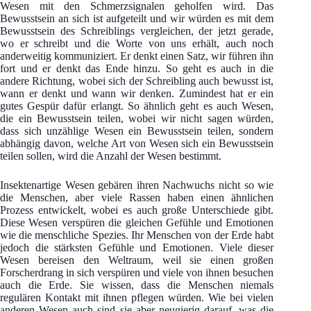
Wesen mit den Schmerzsignalen geholfen wird. Das
Bewusstsein an sich ist aufgeteilt und wir würden es mit dem
Bewusstsein des Schreiblings vergleichen, der jetzt gerade,
wo er schreibt und die Worte von uns erhält, auch noch
anderweitig kommuniziert. Er denkt einen Satz, wir führen ihn
fort und er denkt das Ende hinzu. So geht es auch in die
andere Richtung, wobei sich der Schreibling auch bewusst ist,
wann er denkt und wann wir denken. Zumindest hat er ein
gutes Gespür dafür erlangt. So ähnlich geht es auch Wesen,
die ein Bewusstsein teilen, wobei wir nicht sagen würden,
dass sich unzählige Wesen ein Bewusstsein teilen, sondern
abhängig davon, welche Art von Wesen sich ein Bewusstsein
teilen sollen, wird die Anzahl der Wesen bestimmt.
Insektenartige Wesen gebären ihren Nachwuchs nicht so wie
die Menschen, aber viele Rassen haben einen ähnlichen
Prozess entwickelt, wobei es auch große Unterschiede gibt.
Diese Wesen verspüren die gleichen Gefühle und Emotionen
wie die menschliche Spezies. Ihr Menschen von der Erde habt
jedoch die stärksten Gefühle und Emotionen. Viele dieser
Wesen bereisen den Weltraum, weil sie einen großen
Forscherdrang in sich verspüren und viele von ihnen besuchen
auch die Erde. Sie wissen, dass die Menschen niemals
regulären Kontakt mit ihnen pflegen würden. Wie bei vielen
anderen Wesen auch sind sie aber neugierig darauf, was die