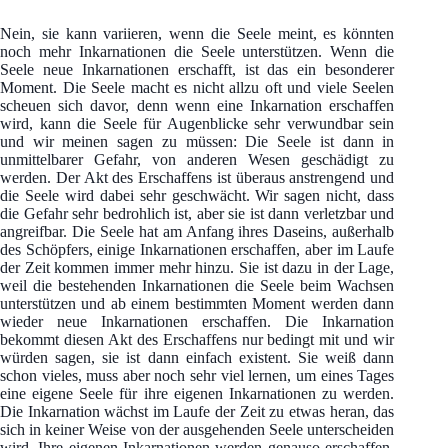
Nein, sie kann variieren, wenn die Seele meint, es könnten
noch mehr Inkarnationen die Seele unterstützen. Wenn die
Seele neue Inkarnationen erschafft, ist das ein besonderer
Moment. Die Seele macht es nicht allzu oft und viele Seelen
scheuen sich davor, denn wenn eine Inkarnation erschaffen
wird, kann die Seele für Augenblicke sehr verwundbar sein
und wir meinen sagen zu müssen: Die Seele ist dann in
unmittelbarer Gefahr, von anderen Wesen geschädigt zu
werden. Der Akt des Erschaffens ist überaus anstrengend und
die Seele wird dabei sehr geschwächt. Wir sagen nicht, dass
die Gefahr sehr bedrohlich ist, aber sie ist dann verletzbar und
angreifbar. Die Seele hat am Anfang ihres Daseins, außerhalb
des Schöpfers, einige Inkarnationen erschaffen, aber im Laufe
der Zeit kommen immer mehr hinzu. Sie ist dazu in der Lage,
weil die bestehenden Inkarnationen die Seele beim Wachsen
unterstützen und ab einem bestimmten Moment werden dann
wieder neue Inkarnationen erschaffen. Die Inkarnation
bekommt diesen Akt des Erschaffens nur bedingt mit und wir
würden sagen, sie ist dann einfach existent. Sie weiß dann
schon vieles, muss aber noch sehr viel lernen, um eines Tages
eine eigene Seele für ihre eigenen Inkarnationen zu werden.
Die Inkarnation wächst im Laufe der Zeit zu etwas heran, das
sich in keiner Weise von der ausgehenden Seele unterscheiden
wird. Ihre eigenen Inkarnationen werden genauso erschaffen,