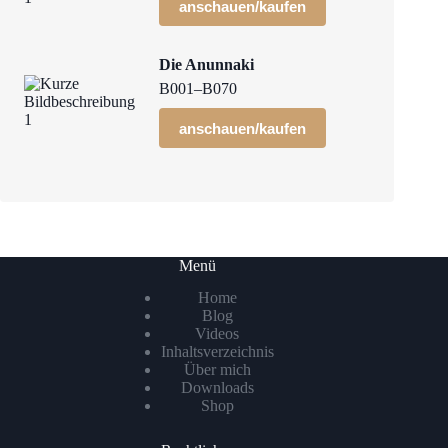
anschauen/kaufen
Die Anunnaki
B001–B070
anschauen/kaufen
Menü
Home
Blog
Videos
Inhaltsverzeichnis
Über mich
Downloads
Shop