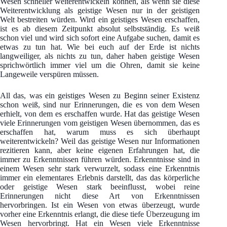
Wesen schneller weiterentwickeln können, als wenn sie diese
Weiterentwicklung als geistige Wesen nur in der geistigen
Welt bestreiten würden. Wird ein geistiges Wesen erschaffen,
ist es ab diesem Zeitpunkt absolut selbstständig. Es weiß
schon viel und wird sich sofort eine Aufgabe suchen, damit es
etwas zu tun hat. Wie bei euch auf der Erde ist nichts
langweiliger, als nichts zu tun, daher haben geistige Wesen
sprichwörtlich immer viel um die Ohren, damit sie keine
Langeweile verspüren müssen.
All das, was ein geistiges Wesen zu Beginn seiner Existenz
schon weiß, sind nur Erinnerungen, die es von dem Wesen
erhielt, von dem es erschaffen wurde. Hat das geistige Wesen
viele Erinnerungen vom geistigen Wesen übernommen, das es
erschaffen hat, warum muss es sich überhaupt
weiterentwickeln? Weil das geistige Wesen nur Informationen
rezitieren kann, aber keine eigenen Erfahrungen hat, die
immer zu Erkenntnissen führen würden. Erkenntnisse sind in
einem Wesen sehr stark verwurzelt, sodass eine Erkenntnis
immer ein elementares Erlebnis darstellt, das das körperliche
oder geistige Wesen stark beeinflusst, wobei reine
Erinnerungen nicht diese Art von Erkenntnissen
hervorbringen. Ist ein Wesen von etwas überzeugt, wurde
vorher eine Erkenntnis erlangt, die diese tiefe Überzeugung im
Wesen hervorbringt. Hat ein Wesen viele Erkenntnisse