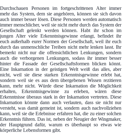
Durchschauen Personen im fortgeschrittenen Alter immer
mehr das System, dem sie angehören, können sie sich davon
auch immer besser lösen. Diese Personen werden automatisch
immer menschlicher, weil sie nicht mehr durch das System der
Gesellschaft gelenkt werden können. Habt ihr schon im
jungen Alter viele Erkenntnisgewinne erlangt, befindet ihr
euch außerhalb eurer Normen der Gesellschaft, weil ihr euch
durch das unmenschliche Treiben nicht mehr lenken lasst. Ihr
bemerkt nicht nur die offensichtlichen Lenkungen, sondern
auch die verborgenen Lenkungen, sodass ihr immer besser
hinter die Fassade der Gesellschaftsformen blicken könnt.
Eine Inkarnation in der geistigen Welt weiß das alles, aber
nicht, weil sie diese starken Erkenntnisgewinne erlebt hat,
sondern weil sie es aus dem übergebenen Wissen rezitieren
kann, mehr nicht. Würde diese Inkarnation die Möglichkeit
erhalten, Erkenntnisgewinne zu erleben, wären diese
Erkenntnisse überaus stark in der Inkarnation vertreten. Diese
Inkarnation könnte dann auch verlauten, dass sie nicht nur
versteht, was damit gemeint ist, sondern auch nachvollziehen
kann, weil sie die Erlebnisse erfahren hat, die zu einer solchen
Erkenntnis führen. Das ist, neben der Neugier der Wingmaker,
der Hauptgrund dafür, warum es überhaupt so etwas wie
körperliche Lebensformen gibt.