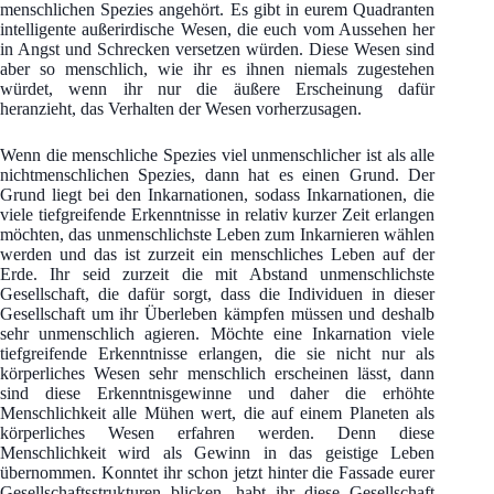
menschlichen Spezies angehört. Es gibt in eurem Quadranten
intelligente außerirdische Wesen, die euch vom Aussehen her
in Angst und Schrecken versetzen würden. Diese Wesen sind
aber so menschlich, wie ihr es ihnen niemals zugestehen
würdet, wenn ihr nur die äußere Erscheinung dafür
heranzieht, das Verhalten der Wesen vorherzusagen.
Wenn die menschliche Spezies viel unmenschlicher ist als alle
nichtmenschlichen Spezies, dann hat es einen Grund. Der
Grund liegt bei den Inkarnationen, sodass Inkarnationen, die
viele tiefgreifende Erkenntnisse in relativ kurzer Zeit erlangen
möchten, das unmenschlichste Leben zum Inkarnieren wählen
werden und das ist zurzeit ein menschliches Leben auf der
Erde. Ihr seid zurzeit die mit Abstand unmenschlichste
Gesellschaft, die dafür sorgt, dass die Individuen in dieser
Gesellschaft um ihr Überleben kämpfen müssen und deshalb
sehr unmenschlich agieren. Möchte eine Inkarnation viele
tiefgreifende Erkenntnisse erlangen, die sie nicht nur als
körperliches Wesen sehr menschlich erscheinen lässt, dann
sind diese Erkenntnisgewinne und daher die erhöhte
Menschlichkeit alle Mühen wert, die auf einem Planeten als
körperliches Wesen erfahren werden. Denn diese
Menschlichkeit wird als Gewinn in das geistige Leben
übernommen. Konntet ihr schon jetzt hinter die Fassade eurer
Gesellschaftsstrukturen blicken, habt ihr diese Gesellschaft