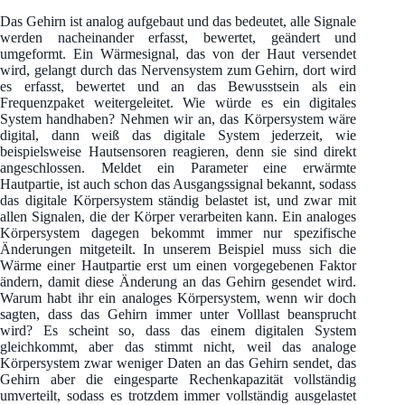
Das Gehirn ist analog aufgebaut und das bedeutet, alle Signale
werden nacheinander erfasst, bewertet, geändert und
umgeformt. Ein Wärmesignal, das von der Haut versendet
wird, gelangt durch das Nervensystem zum Gehirn, dort wird
es erfasst, bewertet und an das Bewusstsein als ein
Frequenzpaket weitergeleitet. Wie würde es ein digitales
System handhaben? Nehmen wir an, das Körpersystem wäre
digital, dann weiß das digitale System jederzeit, wie
beispielsweise Hautsensoren reagieren, denn sie sind direkt
angeschlossen. Meldet ein Parameter eine erwärmte
Hautpartie, ist auch schon das Ausgangssignal bekannt, sodass
das digitale Körpersystem ständig belastet ist, und zwar mit
allen Signalen, die der Körper verarbeiten kann. Ein analoges
Körpersystem dagegen bekommt immer nur spezifische
Änderungen mitgeteilt. In unserem Beispiel muss sich die
Wärme einer Hautpartie erst um einen vorgegebenen Faktor
ändern, damit diese Änderung an das Gehirn gesendet wird.
Warum habt ihr ein analoges Körpersystem, wenn wir doch
sagten, dass das Gehirn immer unter Volllast beansprucht
wird? Es scheint so, dass das einem digitalen System
gleichkommt, aber das stimmt nicht, weil das analoge
Körpersystem zwar weniger Daten an das Gehirn sendet, das
Gehirn aber die eingesparte Rechenkapazität vollständig
umverteilt, sodass es trotzdem immer vollständig ausgelastet