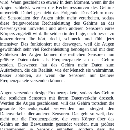
wird. Wann geschieht so etwas? In dem Moment, wenn ihr die
Augen schließt, werden die Rechenressourcen des Gehirns
umverteilt. Dabei geschieht das Folgende: Das Gehirn muss
die Sensordaten der Augen nicht mehr verarbeiten, sodass
diese freigewordene Rechenleistung des Gehirns an das
Nervensystem umverteilt und allen anderen Sensoren eures
Körpers zugeteilt wird. Ihr seid so in der Lage, euch besser zu
konzentrieren. Ihr hört, riecht, schmeckt und fühlt jetzt
intensiver. Das funktioniert nur deswegen, weil die Augen
gewöhnlich sehr viel Rechenleistung benötigen und mit dem
Schließen der Augen können die restlichen Sensoren nun
größere Datenpakete als Frequenzpakete an das Gehirn
senden. Deswegen hat das Gehirn mehr Daten zum
Aufarbeiten, die die Realität, wie der Mensch sie wahrnimmt,
besser abbilden, als wenn die Sensoren nur kleinere
Frequenzpakete versenden können.
Augen versenden riesige Frequenzpakete, sodass das Gehirn
die restlichen Sensoren mit ihrem Datenverkehr drosselt.
Werden die Augen geschlossen, will das Gehirn trotzdem die
gesamte Rechenkapazität verwenden und steigert den
Datenverkehr aller anderen Sensoren. Das geht so weit, dass
nicht nur die Frequenzpakete, die vom Körper über das
Gehirn an das Bewusstsein gesendet werden, nun größere
Datenmengen je Sensorik enthalten, sondern dass die