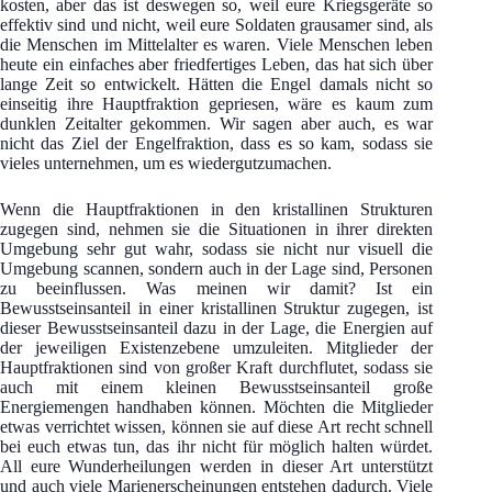
kosten, aber das ist deswegen so, weil eure Kriegsgeräte so
effektiv sind und nicht, weil eure Soldaten grausamer sind, als
die Menschen im Mittelalter es waren. Viele Menschen leben
heute ein einfaches aber friedfertiges Leben, das hat sich über
lange Zeit so entwickelt. Hätten die Engel damals nicht so
einseitig ihre Hauptfraktion gepriesen, wäre es kaum zum
dunklen Zeitalter gekommen. Wir sagen aber auch, es war
nicht das Ziel der Engelfraktion, dass es so kam, sodass sie
vieles unternehmen, um es wiedergutzumachen.
Wenn die Hauptfraktionen in den kristallinen Strukturen
zugegen sind, nehmen sie die Situationen in ihrer direkten
Umgebung sehr gut wahr, sodass sie nicht nur visuell die
Umgebung scannen, sondern auch in der Lage sind, Personen
zu beeinflussen. Was meinen wir damit? Ist ein
Bewusstseinsanteil in einer kristallinen Struktur zugegen, ist
dieser Bewusstseinsanteil dazu in der Lage, die Energien auf
der jeweiligen Existenzebene umzuleiten. Mitglieder der
Hauptfraktionen sind von großer Kraft durchflutet, sodass sie
auch mit einem kleinen Bewusstseinsanteil große
Energiemengen handhaben können. Möchten die Mitglieder
etwas verrichtet wissen, können sie auf diese Art recht schnell
bei euch etwas tun, das ihr nicht für möglich halten würdet.
All eure Wunderheilungen werden in dieser Art unterstützt
und auch viele Marienerscheinungen entstehen dadurch. Viele