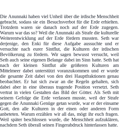
Die Anunnaki haben viel Unheil über die irdische Menschheit
gebracht, sodass sie ein Besuchsverbot für die Erde erhielten.
Trotzdem waren sie danach noch auf der Erde zugegen.
Warum war das so? Weil die Anunnaki als Strafe die kulturelle
Weiterentwicklung auf der Erde fördern mussten. Seth war
derjenige, den Enki für diese Aufgabe aussuchte und er
versuchte nach eurer Sintflut, die Kulturen der irdischen
Bevölkerung zu fördern. Wir sagen bewusst versucht, weil
Seth auch seine eigenen Belange dabei im Sinn hatte. Seth hat
nach der kleinen Sintflut alle größeren Kulturen am
Mittelmeer dabei unterstützt voranzukommen und er wurde
die gesamte Zeit dabei von den drei Hauptfraktionen genau
beobachtet. Er hat sich zwar an die Regeln gehalten, sich
dabei aber in eine überaus tragende Position versetzt. Seth
vertrat in vielen Gestalten das Bild der Götter. Als Seth mit
seinem Gefolge die Erde verlassen musste, weil der Strafe
gegen die Anunnaki Genüge getan wurde, war er der einsame
Gott, den alle Kulturen in der einen oder anderen Form
anbeteten. Warum erzählen wir all das, mögt ihr euch fragen.
Weil später beschlossen wurde, die Menschheit aufzuklären,
nachdem Seth überall seinen Fingerabdruck hinterlassen hatte.