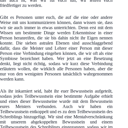
das auch ist, was wir für euch tun, wir lehren euch
friedfertiger zu werden.
Gibt es Personen unter euch, die auf die eine oder andere
Weise mit uns kommunizieren können, dann wissen sie, dass
wir sie auch immer in etwas unterrichten. Denn erst mit dem
Wissen um bestimmte Dinge werden Erkenntnisse in einer
Person heranreifen, die sie bis dahin nicht ihr Eigen nennen
konnte. Die sieben astralen Ebenen sind ausschlaggebend
dafür, dass die Meister und Lehrer einer Person mit dieser
Person eine Verbindung eingehen können, die wir oft als eine
Symbiose bezeichnet haben. Wer jetzt an eine Besetzung
denkt, liegt nicht richtig, sodass wir kurz diese Verbindung
erläutern wollen, die wirklich alle Personen haben, aber die
nur von den wenigsten Personen tatsächlich wahrgenommen
werden kann.
Als ihr inkarniert seid, habt ihr euer Bewusstsein aufgeteilt,
sodass jedes Teilbewusstsein eine bestimmte Aufgabe erhielt
und eines dieser Bewusstseine wurde mit dem Bewusstsein
eures Meisters verbunden. Auch wir haben ein
Teilbewusstsein entkoppelt und es zu dem Teilbewusstsein des
Schreiblings hinzugefügt. Wir sind eine Mentalverschränkung
mit unserem abgekoppelten Bewusstsein und einem
Teilbewusstsein des Schreiblings eingegangen, sodass wir im