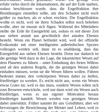
erfuhr vieles durch die Inkarnationen, die auf der Erde starben,
sodass beschlossen wurde, dass die Engelfraktion ihre
Bemühungen einstellen sollte, um den Schaden nicht noch
größer zu machen, als er schon erschien. Die Engelfraktion
wollte es nicht, weil sie ihren Schaden selbst noch beheben
wollte, aber sie musste sich fügen. Während des Mittelalters
stellte die Erde ihr Energiefeld um, sodass es seit dieser Zeit
aus sieben anstatt aus gewöhnlich drei astralen Ebenen
besteht. Wenn ein Planet befriedet wird, weil der offizielle
Erstkontakt mit einer intelligenten außerirdischen Spezies
vollzogen werden soll, dann ist es unablässig, dass das
Energiefeld aus sieben Ebenen besteht. Denn nur dadurch ist
die geistige Welt dazu in der Lage, die inkarnierten Wesen auf
dem Planeten zu führen – unter Einhaltung des freien Willens
und all den anderen Regeln, die die geistigen Wesen dabei
einhalten müssen, wenn sie die Wesen führen wollen. Führen
bedeutet immer, den verkörperten Wesen dabei zu helfen,
friedfertiger zu werden. Es reicht nicht aus, wenn ein Wesen
etwas Gutes tut, weil es das muss, sondern Wesen sollen sich
zum Besseren entwickeln, weil nur dann wird ein Wesen auch
friedfertiger, wenn es aus eigener Motivation heraus
friedfertiger handelt. Wesen werden von geistigen Wesen
dabei unterstützt. Früher nanntet ihr uns Geistführer, aber wir
bevorzugen die Bezeichnung der Meister und Lehrer, weil es