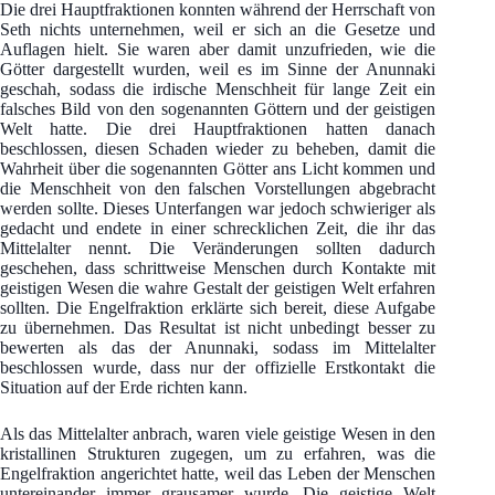
Die drei Hauptfraktionen konnten während der Herrschaft von
Seth nichts unternehmen, weil er sich an die Gesetze und
Auflagen hielt. Sie waren aber damit unzufrieden, wie die
Götter dargestellt wurden, weil es im Sinne der Anunnaki
geschah, sodass die irdische Menschheit für lange Zeit ein
falsches Bild von den sogenannten Göttern und der geistigen
Welt hatte. Die drei Hauptfraktionen hatten danach
beschlossen, diesen Schaden wieder zu beheben, damit die
Wahrheit über die sogenannten Götter ans Licht kommen und
die Menschheit von den falschen Vorstellungen abgebracht
werden sollte. Dieses Unterfangen war jedoch schwieriger als
gedacht und endete in einer schrecklichen Zeit, die ihr das
Mittelalter nennt. Die Veränderungen sollten dadurch
geschehen, dass schrittweise Menschen durch Kontakte mit
geistigen Wesen die wahre Gestalt der geistigen Welt erfahren
sollten. Die Engelfraktion erklärte sich bereit, diese Aufgabe
zu übernehmen. Das Resultat ist nicht unbedingt besser zu
bewerten als das der Anunnaki, sodass im Mittelalter
beschlossen wurde, dass nur der offizielle Erstkontakt die
Situation auf der Erde richten kann.
Als das Mittelalter anbrach, waren viele geistige Wesen in den
kristallinen Strukturen zugegen, um zu erfahren, was die
Engelfraktion angerichtet hatte, weil das Leben der Menschen
untereinander immer grausamer wurde. Die geistige Welt