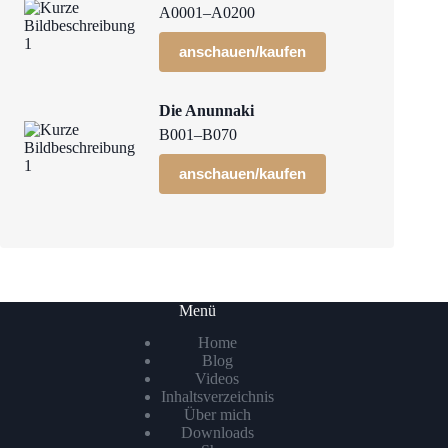
A0001–A0200
anschauen/kaufen
Die Anunnaki
B001–B070
anschauen/kaufen
Menü
Home
Blog
Videos
Inhaltsverzeichnis
Über mich
Downloads