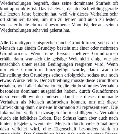
Wiederholungen begreift, dass seine dominante Sturheit oft
kontraproduktiv ist. Das ist etwas, das der Schreibling gerade
die letzten Jahre bemerkt hat, weil wir dieses Verhalten sehr
oft stimuliert haben, um ihn zu lehren und auch zu testen,
sodass er heute ein recht besonnener Mann ist, der aus seinen
Wiederholungen sehr viel gelernt hat.
Alle Grundtypen entsprechen auch Grundformen, sodass ein
Mensch aus einem Grundtyp besteht mit einer oder mehreren
Grundformen. Wenn eine Person mehrere Grundformen
erhält, dann war sich die geistige Welt nicht einig, wie sie
tatsächlich unter realen Bedingungen reagieren wird. Wenn
nur eine Grundform hinzugefügt wurde, dann war die
Einstellung des Grundtyps schon erfolgreich, sodass nur noch
etwas Würze fehlte. Der Schreibling musste diese Grundform
erhalten, weil alle Inkarnationen, die ein bestimmtes Verhalten
besonders dominant ausgebildet haben, durch Grundformen
dazu verstellt werden müssen, damit sie dieses dominante
Verhalten als Mensch aufarbeiten können, um mit dieser
Entwicklung dann die neue Inkarnation zu repräsentieren. Die
Inkarnation verliert sozusagen ihr missbilligendes Verhalten
durch ein leibliches Leben. Der Schuss kann aber auch nach
hinten losgehen, wenn der Mensch durch viele Situationen
dazu verleitet wird, eine Eigenschaft besonders stark zu