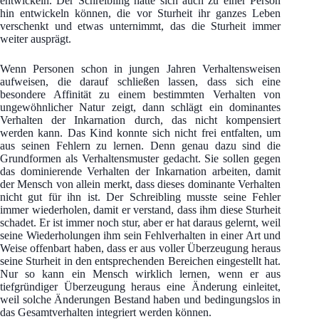
entwickeln. Der Schreibling hätte sich auch zu einer Person
hin entwickeln können, die vor Sturheit ihr ganzes Leben
verschenkt und etwas unternimmt, das die Sturheit immer
weiter ausprägt.
Wenn Personen schon in jungen Jahren Verhaltensweisen
aufweisen, die darauf schließen lassen, dass sich eine
besondere Affinität zu einem bestimmten Verhalten von
ungewöhnlicher Natur zeigt, dann schlägt ein dominantes
Verhalten der Inkarnation durch, das nicht kompensiert
werden kann. Das Kind konnte sich nicht frei entfalten, um
aus seinen Fehlern zu lernen. Denn genau dazu sind die
Grundformen als Verhaltensmuster gedacht. Sie sollen gegen
das dominierende Verhalten der Inkarnation arbeiten, damit
der Mensch von allein merkt, dass dieses dominante Verhalten
nicht gut für ihn ist. Der Schreibling musste seine Fehler
immer wiederholen, damit er verstand, dass ihm diese Sturheit
schadet. Er ist immer noch stur, aber er hat daraus gelernt, weil
seine Wiederholungen ihm sein Fehlverhalten in einer Art und
Weise offenbart haben, dass er aus voller Überzeugung heraus
seine Sturheit in den entsprechenden Bereichen eingestellt hat.
Nur so kann ein Mensch wirklich lernen, wenn er aus
tiefgründiger Überzeugung heraus eine Änderung einleitet,
weil solche Änderungen Bestand haben und bedingungslos in
das Gesamtverhalten integriert werden können.