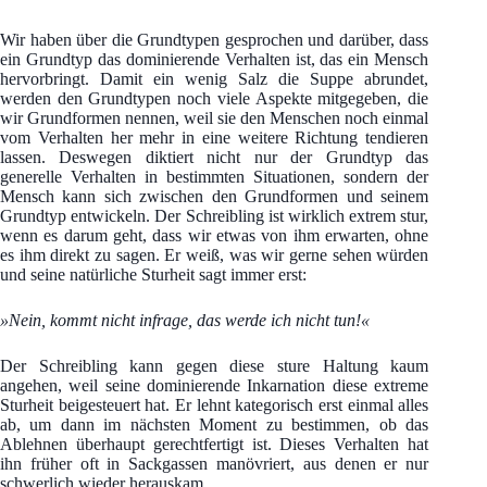
Wir haben über die Grundtypen gesprochen und darüber, dass
ein Grundtyp das dominierende Verhalten ist, das ein Mensch
hervorbringt. Damit ein wenig Salz die Suppe abrundet,
werden den Grundtypen noch viele Aspekte mitgegeben, die
wir Grundformen nennen, weil sie den Menschen noch einmal
vom Verhalten her mehr in eine weitere Richtung tendieren
lassen. Deswegen diktiert nicht nur der Grundtyp das
generelle Verhalten in bestimmten Situationen, sondern der
Mensch kann sich zwischen den Grundformen und seinem
Grundtyp entwickeln. Der Schreibling ist wirklich extrem stur,
wenn es darum geht, dass wir etwas von ihm erwarten, ohne
es ihm direkt zu sagen. Er weiß, was wir gerne sehen würden
und seine natürliche Sturheit sagt immer erst:
»Nein, kommt nicht infrage, das werde ich nicht tun!«
Der Schreibling kann gegen diese sture Haltung kaum
angehen, weil seine dominierende Inkarnation diese extreme
Sturheit beigesteuert hat. Er lehnt kategorisch erst einmal alles
ab, um dann im nächsten Moment zu bestimmen, ob das
Ablehnen überhaupt gerechtfertigt ist. Dieses Verhalten hat
ihn früher oft in Sackgassen manövriert, aus denen er nur
schwerlich wieder herauskam.