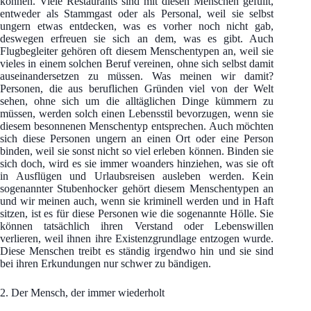
können. Viele Restaurants sind mit diesen Menschen gefüllt,
entweder als Stammgast oder als Personal, weil sie selbst
ungern etwas entdecken, was es vorher noch nicht gab,
deswegen erfreuen sie sich an dem, was es gibt. Auch
Flugbegleiter gehören oft diesem Menschentypen an, weil sie
vieles in einem solchen Beruf vereinen, ohne sich selbst damit
auseinandersetzen zu müssen. Was meinen wir damit?
Personen, die aus beruflichen Gründen viel von der Welt
sehen, ohne sich um die alltäglichen Dinge kümmern zu
müssen, werden solch einen Lebensstil bevorzugen, wenn sie
diesem besonnenen Menschentyp entsprechen. Auch möchten
sich diese Personen ungern an einen Ort oder eine Person
binden, weil sie sonst nicht so viel erleben können. Binden sie
sich doch, wird es sie immer woanders hinziehen, was sie oft
in Ausflügen und Urlaubsreisen ausleben werden. Kein
sogenannter Stubenhocker gehört diesem Menschentypen an
und wir meinen auch, wenn sie kriminell werden und in Haft
sitzen, ist es für diese Personen wie die sogenannte Hölle. Sie
können tatsächlich ihren Verstand oder Lebenswillen
verlieren, weil ihnen ihre Existenzgrundlage entzogen wurde.
Diese Menschen treibt es ständig irgendwo hin und sie sind
bei ihren Erkundungen nur schwer zu bändigen.
2. Der Mensch, der immer wiederholt