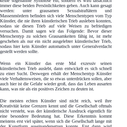
keine sogenannte Symbiose ein, sondern es wird tatsächlich
immer diese beiden Persönlichkeiten geben. Auch kann gesagt
werden: unter grausamen Sexualstraftätern und
Massenmördern befinden sich viele Menschentypen vom Typ
Künstler, die nie ihren künstlerischen Trieb ausleben konnten,
sodass sie diesen Trieb auf viele Weisen zu befriedigen
versuchen. Damit sagen wir das Folgende: Bevor dieser
Menschentyp zu solchen Grausamkeiten fähig ist, ist mehr
geschehen als nur ein nicht ausgelebter künstlerischer Trieb,
sodass hier kein Künstler automatisch unter Generalverdacht
gestellt werden sollte.
Wenn ein Künstler das erste Mal exzessiv seinen
künstlerischen Trieb auslebt, dann entwickelt es sich schnell
zu einer Sucht. Deswegen erhält der Menschentyp Künstler
viele Verhaltensweisen, die so etwas unterdrücken sollen, aber
auch hier ist die Gefahr wieder groß, dass das Leben ausarten
kann, was nie als ein positives Zeichen zu deuten ist.
Die meisten echten Künstler sind nicht reich, weil ihre
Kreativität keine Grenzen kennt und die Gesellschaft oftmals
nicht versteht, was der künstlerische Ausdruck eigentlich für
eine besondere Bedeutung hat. Diese Erkenntnis kommt
meistens erst viel später, wenn sich die Gesellschaft lange mit
der Kunstform auseinandersetzen konnte. Erst dann wird