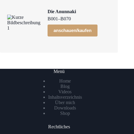
Die Anunnaki
B001–B070
anschauen/kaufen
Menü
Home
Blog
Videos
Inhaltsverzeichnis
Über mich
Downloads
Shop
Rechtliches