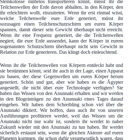
Steinkolosse mühelos transportieren könnt, müsst ihr die
Teilchenwellen der Erde davon abhalten, in den Körper, den
ihr erleichtern wollt, einzutreten. Wenn ihr erst einmal wisst,
welche Teilchenwelle eure Erde generiert, müsst ihr
sozusagen einen Teilchenschutzschirm um euren Körper
spannen, damit dieser sein Gewicht überhaupt nicht erreicht.
Wenn ihr eine Frequenz generiert, die die Teilchenwellen
negiert, die eure Erde aussendet, kann der Körper in eurem
sogenannten Schutzschirm überhaupt nicht sein Gewicht in
Relation zur Erde generieren. Das klingt doch einleuchtend.
Wenn ihr die Teilchenwellen von Körpern entdeckt habt und
sie bestimmen könnt, seid ihr auch in der Lage, einen Apparat
zu bauen, der diese Gegenwellen um euren Körper herum
generiert. Schön und gut, aber wie haben es die Ägypter
angestellt, die nicht über eure Technologie verfügten? Sie
haben das Wissen von den Anunnaki erhalten und wir werden
in den Blogeinträgen zu den Anunnaki eines Tages darauf
eingehen. Wir haben dem Schreibling schon viel über die
Anunnaki diktiert. Wir hoffen, dass auch ihr von unseren
Ausführungen profitieren werdet, weil das Wissen um die
Anunnaki nicht nur wahr ist, sondern ihr werdet in naher
Zukunft wieder mit den Anunnaki zu tun haben. Ihr werdet
sicherlich erstaunt sein, wenn die gleichen Akteure auf euren
Planeten kommen, die schon dafür verantwortlich waren, dass