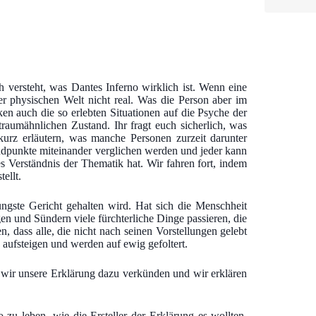
h versteht, was Dantes Inferno wirklich ist. Wenn eine
er physischen Welt nicht real. Was die Person aber im
rken auch die so erlebten Situationen auf die Psyche der
traumähnlichen Zustand. Ihr fragt euch sicherlich, was
kurz erläutern, was manche Personen zurzeit darunter
andpunkte miteinander verglichen werden und jeder kann
es Verständnis der Thematik hat. Wir fahren fort, indem
ellt.
ngste Gericht gehalten wird. Hat sich die Menschheit
en und Sündern viele fürchterliche Dinge passieren, die
, dass alle, die nicht nach seinen Vorstellungen gelebt
aufsteigen und werden auf ewig gefoltert.
 wir unsere Erklärung dazu verkünden und wir erklären
zu leben, wie die Ersteller der Erklärung es wollten.