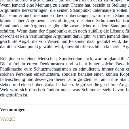
Wenn jemand eine Meinung zu einem Thema hat, bezieht er Stellung 
Argumente hervorbringen, die seinen Standpunkt untermauern sollen
hat, kann er auch niemanden davon überzeugen, warum sein Standpun
könnten aber Argumente hervorbringen, die einen Schutzmechanismu
Standpunkt nur Argumente gibt, die zwar nichts mit dem Standpunkt
schüren. Wenn dann der Standpunkt auch noch zufällig die Lösung für 
obwohl es kein vernünftiges Argument dafür gibt, warum jemand diese
geschürte Angst, die von Wesen und Personen dazu genutzt wird, di
damit ihr Standpunkt gewählt wird, obwohl offensichtlich keinerlei Ar
Religionen vereinen Menschen, Sportvereine auch, warum glaubt ihr Ar
Bleibt frei in euren Denkmustern und schaut hinter solche Fass
Panikmache eure Schutzmechanismen zu stimulieren, immer dann erk
solchen Personen einschüchtern, sondern behaltet einen kühlen Kop
fadenscheinig und deswegen dienen zum größten Teil auch ihre Stan
stehen und einen hohen Zulauf erhalten. Je größer die geschürte Angst i
Welt wird sich drastisch ändern und etwas Schlimmes steht bevor, be
eingetroffen ist.
Vertonungen
VA0263