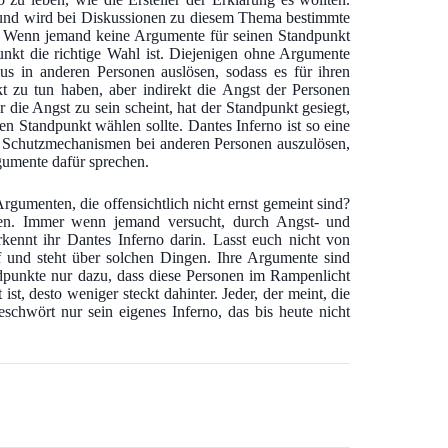
und wird bei Diskussionen zu diesem Thema bestimmte
. Wenn jemand keine Argumente für seinen Standpunkt
kt die richtige Wahl ist. Diejenigen ohne Argumente
s in anderen Personen auslösen, sodass es für ihren
 zu tun haben, aber indirekt die Angst der Personen
die Angst zu sein scheint, hat der Standpunkt gesiegt,
n Standpunkt wählen sollte. Dantes Inferno ist so eine
e Schutzmechanismen bei anderen Personen auszulösen,
gumente dafür sprechen.
gumenten, die offensichtlich nicht ernst gemeint sind?
aden. Immer wenn jemand versucht, durch Angst- und
ennt ihr Dantes Inferno darin. Lasst euch nicht von
f und steht über solchen Dingen. Ihre Argumente sind
dpunkte nur dazu, dass diese Personen im Rampenlicht
st, desto weniger steckt dahinter. Jeder, der meint, die
schwört nur sein eigenes Inferno, das bis heute nicht