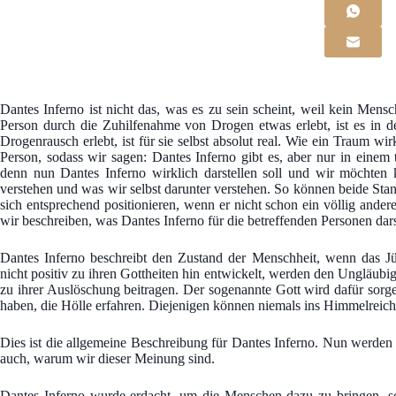
Dantes Inferno ist nicht das, was es zu sein scheint, weil kein Mensc
Person durch die Zuhilfenahme von Drogen etwas erlebt, ist es in d
Drogenrausch erlebt, ist für sie selbst absolut real. Wie ein Traum wi
Person, sodass wir sagen: Dantes Inferno gibt es, aber nur in einem 
denn nun Dantes Inferno wirklich darstellen soll und wir möchten 
verstehen und was wir selbst darunter verstehen. So können beide St
sich entsprechend positionieren, wenn er nicht schon ein völlig ander
wir beschreiben, was Dantes Inferno für die betreffenden Personen darst
Dantes Inferno beschreibt den Zustand der Menschheit, wenn das Jü
nicht positiv zu ihren Gottheiten hin entwickelt, werden den Ungläubig
zu ihrer Auslöschung beitragen. Der sogenannte Gott wird dafür sorgen
haben, die Hölle erfahren. Diejenigen können niemals ins Himmelreich 
Dies ist die allgemeine Beschreibung für Dantes Inferno. Nun werden
auch, warum wir dieser Meinung sind.
Dantes Inferno wurde erdacht, um die Menschen dazu zu bringen, so 