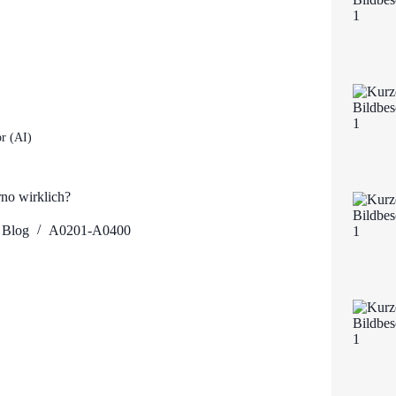
r (AI)
rno wirklich?
Blog
A0201-A0400