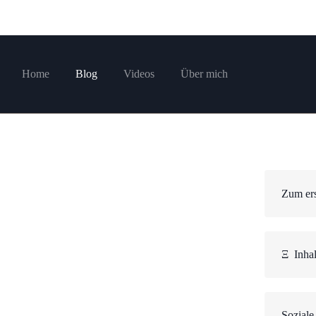
Home
Blog
Videos
Über mich
Zum ers
Ξ
Inhal
Soziale