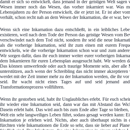
damit er sich so entwickelt, dass jemand in der geistigen Welt sagen 
Wesen immer noch das Wesen, das vorher inkarniert war. Was mei
Lebensjahren zu der Person entwickelt, die er jetzt ist. Er ist aber v
verhält, schon recht nah an dem Wesen der Inkarnation, die er war, bevor
Wenn sich eine Inkarnation dazu entschließt, in ein leibliches Leb
existieren, weil nach dem Tode der Person das geistige Wesen vom Bewu
verschwindet nach dem Tod nicht, sondern ihr seid die neue Inkarnat
als die vorherige Inkarnation, seid ihr zum einen mit eurem Fre
entwickeln, wie die vorherige Inkarnation schon war und zum anderen
Wir sorgen dafür, dass ihr euch immer weiter eurer vorherigen Inkarnat
dem Inkarnieren für euren Lebensplan ausgesucht habt. Wir werden dafü
Das können umwerfende oder auch traurige Momente sein, aber alle
unterstützen, auch wenn der Schreibling das nicht immer akzeptieren w
werdet mit der Zeit immer mehr zu der Inkarnation werden, die ihr vor d
seid. Ihr wacht nicht eines Tages auf und seid jemand and
Transformationsprozess vollführen.
Wenn ihr gestorben seid, habt ihr Unglaubliches erlebt. Für euch schei
ihr wieder eine Inkarnation seid, dann war das mit Abstand das Wic
Dasein erlebt habt. Das wird auch bis zum Ende aller Tage so bleiben, 
Welt ein sehr langweiliges Leben führt, sodass gesagt werden kann: Ei
Inkarnation je erleben wird. Nichts, aber auch überhaupt nichts in 
fürchten viele Inkarnationen die Erde so sehr, dass sie lieber auf Plan