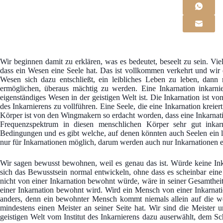
Wir beginnen damit zu erklären, was es bedeutet, beseelt zu sein. Vi
dass ein Wesen eine Seele hat. Das ist vollkommen verkehrt und wir
Wesen sich dazu entschließt, ein leibliches Leben zu leben, da
ermöglichen, überaus mächtig zu werden. Eine Inkarnation inkarnier
eigenständiges Wesen in der geistigen Welt ist. Die Inkarnation ist v
des Inkarnierens zu vollführen. Eine Seele, die eine Inkarnation kreie
Körper ist von den Wingmakern so erdacht worden, dass eine Inkarnat
Frequenzspektrum in diesen menschlichen Körper sehr gut inkar
Bedingungen und es gibt welche, auf denen könnten auch Seelen ein l
nur für Inkarnationen möglich, darum werden auch nur Inkarnationen
Wir sagen bewusst bewohnen, weil es genau das ist. Würde keine In
sich das Bewusstsein normal entwickeln, ohne dass es scheinbar eine
nicht von einer Inkarnation bewohnt würde, wäre in seiner Gesamthe
einer Inkarnation bewohnt wird. Wird ein Mensch von einer Inkarnati
anders, denn ein bewohnter Mensch kommt niemals allein auf die we
mindestens einen Meister an seiner Seite hat. Wir sind die Meister
geistigen Welt vom Institut des Inkarnierens dazu auserwählt, dem S