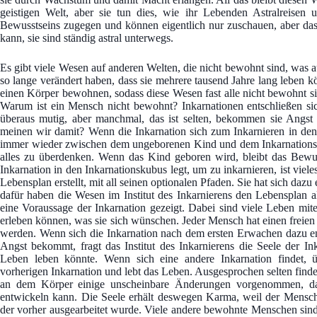
geistigen Welt, aber sie tun dies, wie ihr Lebenden Astralreisen 
Bewusstseins zugegen und können eigentlich nur zuschauen, aber da
kann, sie sind ständig astral unterwegs.
Es gibt viele Wesen auf anderen Welten, die nicht bewohnt sind, was
so lange verändert haben, dass sie mehrere tausend Jahre lang leben 
einen Körper bewohnen, sodass diese Wesen fast alle nicht bewohnt sind
Warum ist ein Mensch nicht bewohnt? Inkarnationen entschließen sich
überaus mutig, aber manchmal, das ist selten, bekommen sie Angst 
meinen wir damit? Wenn die Inkarnation sich zum Inkarnieren in den I
immer wieder zwischen dem ungeborenen Kind und dem Inkarnationskö
alles zu überdenken. Wenn das Kind geboren wird, bleibt das Bewuss
Inkarnation in den Inkarnationskubus legt, um zu inkarnieren, ist viel
Lebensplan erstellt, mit all seinen optionalen Pfaden. Sie hat sich d
dafür haben die Wesen im Institut des Inkarnierens den Lebensplan 
eine Voraussage der Inkarnation gezeigt. Dabei sind viele Leben mite
erleben können, was sie sich wünschen. Jeder Mensch hat einen freien 
werden. Wenn sich die Inkarnation nach dem ersten Erwachen dazu ents
Angst bekommt, fragt das Institut des Inkarnierens die Seele der In
Leben leben könnte. Wenn sich eine andere Inkarnation findet, 
vorherigen Inkarnation und lebt das Leben. Ausgesprochen selten finde
an dem Körper einige unscheinbare Änderungen vorgenommen, da
entwickeln kann. Die Seele erhält deswegen Karma, weil der Mensch 
der vorher ausgearbeitet wurde. Viele andere bewohnte Menschen sind