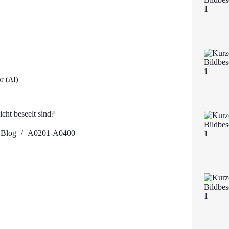
r (AI)
cht beseelt sind?
Blog
A0201-A0400