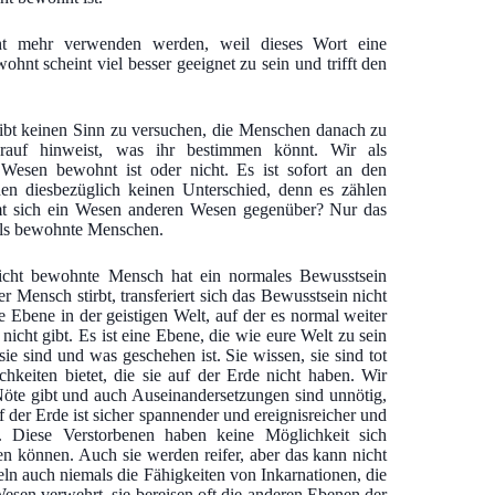
ht mehr verwenden werden, weil dieses Wort eine
wohnt scheint viel besser geeignet zu sein und trifft den
bt keinen Sinn zu versuchen, die Menschen danach zu
arauf hinweist, was ihr bestimmen könnt. Wir als
 Wesen bewohnt ist oder nicht. Es ist sofort an den
n diesbezüglich keinen Unterschied, denn es zählen
mmt sich ein Wesen anderen Wesen gegenüber? Nur das
 als bewohnte Menschen.
nicht bewohnte Mensch hat ein normales Bewusstsein
r Mensch stirbt, transferiert sich das Bewusstsein nicht
e Ebene in der geistigen Welt, auf der es normal weiter
nicht gibt. Es ist eine Ebene, die wie eure Welt zu sein
e sind und was geschehen ist. Sie wissen, sie sind tot
chkeiten bietet, die sie auf der Erde nicht haben. Wir
Nöte gibt und auch Auseinandersetzungen sind unnötig,
 der Erde ist sicher spannender und ereignisreicher und
. Diese Verstorbenen haben keine Möglichkeit sich
ren können. Auch sie werden reifer, aber das kann nicht
ln auch niemals die Fähigkeiten von Inkarnationen, die
esen verwehrt, sie bereisen oft die anderen Ebenen der