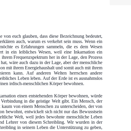
ele von euch glauben, dass diese Bezeichnung bedeutet,
 erklären auch, warum es verkehrt sein muss. Wenn ein
nn möchte es Erfahrungen sammeln, die es dem Wesen
t in ein leibliches Wesen, weil eine Inkarnation ein
on ihrem Frequenzspektrum her in der Lage, den Prozess
rt hat, wäre auch dazu in der Lage, aber der menschliche
ion mit ihrem Energiehaushalt und somit auch mit ihrem
nieren kann. Auf anderen Welten herrschen andere
eibliches Leben leben. Auf der Erde ist es ausnahmslos
 einen irdisch-menschlichen Körper bewohnen.
karnation einen entstehenden Körper bewohnen, würde
 Verbindung in die geistige Welt gibt. Ein Mensch, der
it kaum von einem Menschen zu unterscheiden, der von
on bewohnt, entwickelt sich nicht nur das Bewusstsein
ltliche Welt, weil jedes bewohnte menschliche Leben
 und Lehrer von diesem Schreibling. Wir wurden in der
chreibling in seinem Leben die Unterstützung zu geben,