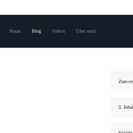
Home
Blog
Videos
Über mich
Zum ers
Ξ
Inhal
Soziale