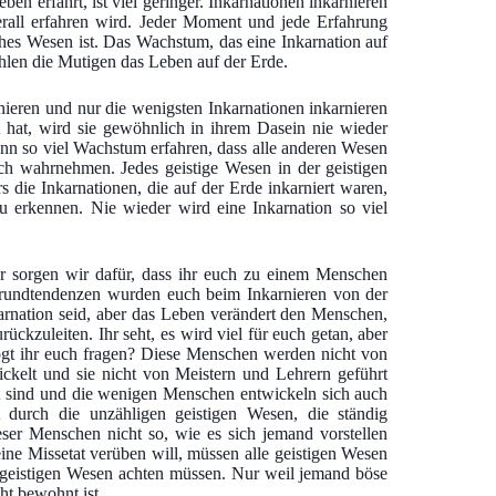
en erfährt, ist viel geringer. Inkarnationen inkarnieren
all erfahren wird. Jeder Moment und jede Erfahrung
ches Wesen ist. Das Wachstum, das eine Inkarnation auf
ählen die Mutigen das Leben auf der Erde.
rnieren und nur die wenigsten Inkarnationen inkarnieren
t hat, wird sie gewöhnlich in ihrem Dasein nie wieder
dann so viel Wachstum erfahren, dass alle anderen Wesen
h wahrnehmen. Jedes geistige Wesen in der geistigen
 die Inkarnationen, die auf der Erde inkarniert waren,
u erkennen. Nie wieder wird eine Inkarnation so viel
r sorgen wir dafür, dass ihr euch zu einem Menschen
Grundtendenzen wurden euch beim Inkarnieren von der
rnation seid, aber das Leben verändert den Menschen,
ückzuleiten. Ihr seht, es wird viel für euch getan, aber
ögt ihr euch fragen? Diese Menschen werden nicht von
ickelt und sie nicht von Meistern und Lehrern geführt
nt sind und die wenigen Menschen entwickeln sich auch
t durch die unzähligen geistigen Wesen, die ständig
er Menschen nicht so, wie es sich jemand vorstellen
ne Missetat verüben will, müssen alle geistigen Wesen
le geistigen Wesen achten müssen. Nur weil jemand böse
ht bewohnt ist.