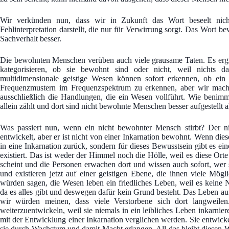
Wir verkünden nun, dass wir in Zukunft das Wort beseelt nic
Fehlinterpretation darstellt, die nur für Verwirrung sorgt. Das Wort be
Sachverhalt besser.
Die bewohnten Menschen verüben auch viele grausame Taten. Es ergi
kategorisieren, ob sie bewohnt sind oder nicht, weil nichts d
multidimensionale geistige Wesen können sofort erkennen, ob ein
Frequenzmustern im Frequenzspektrum zu erkennen, aber wir mache
ausschließlich die Handlungen, die ein Wesen vollführt. Wie beni
allein zählt und dort sind nicht bewohnte Menschen besser aufgestellt
Was passiert nun, wenn ein nicht bewohnter Mensch stirbt? Der 
entwickelt, aber er ist nicht von einer Inkarnation bewohnt. Wenn diese
in eine Inkarnation zurück, sondern für dieses Bewusstsein gibt es ein
existiert. Das ist weder der Himmel noch die Hölle, weil es diese Orte 
scheint und die Personen erwachen dort und wissen auch sofort, wer si
und existieren jetzt auf einer geistigen Ebene, die ihnen viele Mögli
würden sagen, die Wesen leben ein friedliches Leben, weil es keine 
da es alles gibt und deswegen dafür kein Grund besteht. Das Leben auf
wir würden meinen, dass viele Verstorbene sich dort langweilen
weiterzuentwickeln, weil sie niemals in ein leibliches Leben inkarnie
mit der Entwicklung einer Inkarnation verglichen werden. Sie entwicke
sie durch Wachstum und damit Macht erlangen. All das bleibt diesen W