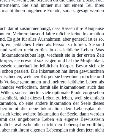
unternehmt. Sie sind immer nur mit einem Teil ihres
s macht ihnen ungeheure Freude, sodass gesagt werden
 auch damit zusammenhängt, dass Rassen ihre Blaupause
können. Mehrere tausend Jahre möchte keine Inkarnation
. Es gibt für alles Ausnahmen, aber generell ist es so.
, ein leibliches Leben als Person zu führen. Sie sind
und wollen nicht zurück in das leibliche Leben. Was
nkarnationskubus legt, wechselt sie in der ersten Zeit
rper, sie erwacht sozusagen und hat die Möglichkeit,
tsein dauerhaft im leiblichen Körper. Bevor sich die
es schon passiert. Die Inkarnation hat ihren gewünschten
azu entschieden, welchen Körper sie bewohnen möchte und
als Vorlage genommen und mehrere leibliche Leben als
inander verflochten, damit alle Inkarnationen auch das
Willen, sodass hierfür viele optionale Pfade vorgesehen
chließt, nicht dieses Leben zu leben, weil sie einfach
karnation, ob eine andere Inkarnation der Seele dieses
übernimmt die neue Inkarnation den Lebensplan der
t sich keine weitere Inkarnation der Seele, dann werden
mit das ungeborene Leben ein eigenes Bewusstsein
höchstwahrscheinlich nicht den Lebensplan vollführt,
 aber mit ihrem eigenen Lebensplan mit dem jetzt nicht