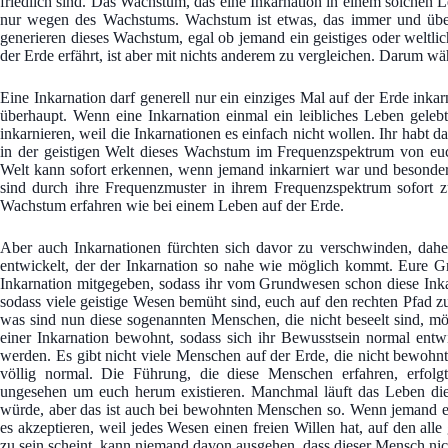
friedlich sind. Das Wachstum, das eine Inkarnation in einem solchen Leb
nur wegen des Wachstums. Wachstum ist etwas, das immer und über
generieren dieses Wachstum, egal ob jemand ein geistiges oder weltli
der Erde erfährt, ist aber mit nichts anderem zu vergleichen. Darum w
Eine Inkarnation darf generell nur ein einziges Mal auf der Erde inka
überhaupt. Wenn eine Inkarnation einmal ein leibliches Leben geleb
inkarnieren, weil die Inkarnationen es einfach nicht wollen. Ihr habt 
in der geistigen Welt dieses Wachstum im Frequenzspektrum von euc
Welt kann sofort erkennen, wenn jemand inkarniert war und besonders
sind durch ihre Frequenzmuster in ihrem Frequenzspektrum sofort z
Wachstum erfahren wie bei einem Leben auf der Erde.
Aber auch Inkarnationen fürchten sich davor zu verschwinden, dahe
entwickelt, der der Inkarnation so nahe wie möglich kommt. Eure 
Inkarnation mitgegeben, sodass ihr vom Grundwesen schon diese Inka
sodass viele geistige Wesen bemüht sind, euch auf den rechten Pfad zur
was sind nun diese sogenannten Menschen, die nicht beseelt sind, m
einer Inkarnation bewohnt, sodass sich ihr Bewusstsein normal entw
werden. Es gibt nicht viele Menschen auf der Erde, die nicht bewoh
völlig normal. Die Führung, die diese Menschen erfahren, erfolg
ungesehen um euch herum existieren. Manchmal läuft das Leben dies
würde, aber das ist auch bei bewohnten Menschen so. Wenn jemand ei
es akzeptieren, weil jedes Wesen einen freien Willen hat, auf den al
zu sein scheint, kann niemand davon ausgehen, dass dieser Mensch nic