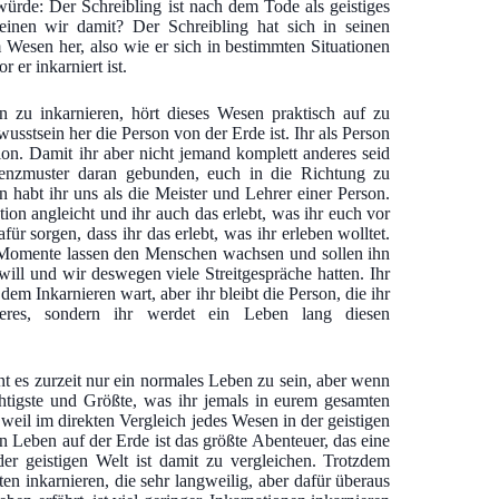
würde: Der Schreibling ist nach dem Tode als geistiges
nen wir damit? Der Schreibling hat sich in seinen
om Wesen her, also wie er sich in bestimmten Situationen
 er inkarniert ist.
en zu inkarnieren, hört dieses Wesen praktisch auf zu
sstsein her die Person von der Erde ist. Ihr als Person
ion. Damit ihr aber nicht jemand komplett anderes seid
quenzmuster daran gebunden, euch in die Richtung zu
 habt ihr uns als die Meister und Lehrer einer Person.
ion angleicht und ihr auch das erlebt, was ihr euch vor
r sorgen, dass ihr das erlebt, was ihr erleben wolltet.
 Momente lassen den Menschen wachsen und sollen ihn
ill und wir deswegen viele Streitgespräche hatten. Ihr
em Inkarnieren wart, aber ihr bleibt die Person, die ihr
eres, sondern ihr werdet ein Leben lang diesen
nt es zurzeit nur ein normales Leben zu sein, aber wenn
htigste und Größte, was ihr jemals in eurem gesamten
weil im direkten Vergleich jedes Wesen in der geistigen
n Leben auf der Erde ist das größte Abenteuer, das eine
der geistigen Welt ist damit zu vergleichen. Trotzdem
eten inkarnieren, die sehr langweilig, aber dafür überaus