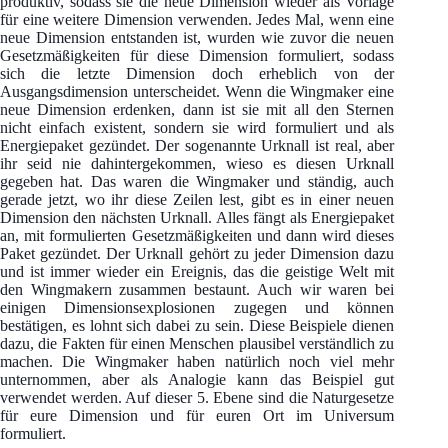
produktiv, sodass sie die neue Dimension wieder als Vorlage
für eine weitere Dimension verwenden. Jedes Mal, wenn eine
neue Dimension entstanden ist, wurden wie zuvor die neuen
Gesetzmäßigkeiten für diese Dimension formuliert, sodass
sich die letzte Dimension doch erheblich von der
Ausgangsdimension unterscheidet. Wenn die Wingmaker eine
neue Dimension erdenken, dann ist sie mit all den Sternen
nicht einfach existent, sondern sie wird formuliert und als
Energiepaket gezündet. Der sogenannte Urknall ist real, aber
ihr seid nie dahintergekommen, wieso es diesen Urknall
gegeben hat. Das waren die Wingmaker und ständig, auch
gerade jetzt, wo ihr diese Zeilen lest, gibt es in einer neuen
Dimension den nächsten Urknall. Alles fängt als Energiepaket
an, mit formulierten Gesetzmäßigkeiten und dann wird dieses
Paket gezündet. Der Urknall gehört zu jeder Dimension dazu
und ist immer wieder ein Ereignis, das die geistige Welt mit
den Wingmakern zusammen bestaunt. Auch wir waren bei
einigen Dimensionsexplosionen zugegen und können
bestätigen, es lohnt sich dabei zu sein. Diese Beispiele dienen
dazu, die Fakten für einen Menschen plausibel verständlich zu
machen. Die Wingmaker haben natürlich noch viel mehr
unternommen, aber als Analogie kann das Beispiel gut
verwendet werden. Auf dieser 5. Ebene sind die Naturgesetze
für eure Dimension und für euren Ort im Universum
formuliert.