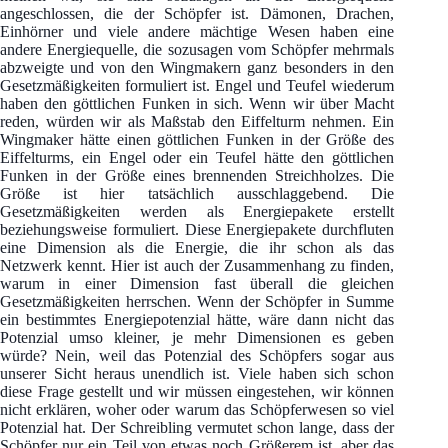
angeschlossen, die der Schöpfer ist. Dämonen, Drachen,
Einhörner und viele andere mächtige Wesen haben eine
andere Energiequelle, die sozusagen vom Schöpfer mehrmals
abzweigte und von den Wingmakern ganz besonders in den
Gesetzmäßigkeiten formuliert ist. Engel und Teufel wiederum
haben den göttlichen Funken in sich. Wenn wir über Macht
reden, würden wir als Maßstab den Eiffelturm nehmen. Ein
Wingmaker hätte einen göttlichen Funken in der Größe des
Eiffelturms, ein Engel oder ein Teufel hätte den göttlichen
Funken in der Größe eines brennenden Streichholzes. Die
Größe ist hier tatsächlich ausschlaggebend. Die
Gesetzmäßigkeiten werden als Energiepakete erstellt
beziehungsweise formuliert. Diese Energiepakete durchfluten
eine Dimension als die Energie, die ihr schon als das
Netzwerk kennt. Hier ist auch der Zusammenhang zu finden,
warum in einer Dimension fast überall die gleichen
Gesetzmäßigkeiten herrschen. Wenn der Schöpfer in Summe
ein bestimmtes Energiepotenzial hätte, wäre dann nicht das
Potenzial umso kleiner, je mehr Dimensionen es geben
würde? Nein, weil das Potenzial des Schöpfers sogar aus
unserer Sicht heraus unendlich ist. Viele haben sich schon
diese Frage gestellt und wir müssen eingestehen, wir können
nicht erklären, woher oder warum das Schöpferwesen so viel
Potenzial hat. Der Schreibling vermutet schon lange, dass der
Schöpfer nur ein Teil von etwas noch Größerem ist, aber das