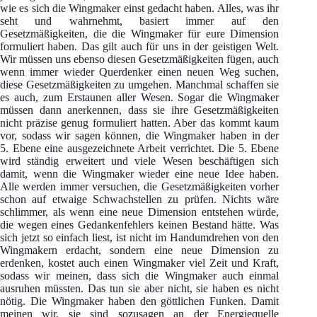
wie es sich die Wingmaker einst gedacht haben. Alles, was ihr
seht und wahrnehmt, basiert immer auf den
Gesetzmäßigkeiten, die die Wingmaker für eure Dimension
formuliert haben. Das gilt auch für uns in der geistigen Welt.
Wir müssen uns ebenso diesen Gesetzmäßigkeiten fügen, auch
wenn immer wieder Querdenker einen neuen Weg suchen,
diese Gesetzmäßigkeiten zu umgehen. Manchmal schaffen sie
es auch, zum Erstaunen aller Wesen. Sogar die Wingmaker
müssen dann anerkennen, dass sie ihre Gesetzmäßigkeiten
nicht präzise genug formuliert hatten. Aber das kommt kaum
vor, sodass wir sagen können, die Wingmaker haben in der
5. Ebene eine ausgezeichnete Arbeit verrichtet. Die 5. Ebene
wird ständig erweitert und viele Wesen beschäftigen sich
damit, wenn die Wingmaker wieder eine neue Idee haben.
Alle werden immer versuchen, die Gesetzmäßigkeiten vorher
schon auf etwaige Schwachstellen zu prüfen. Nichts wäre
schlimmer, als wenn eine neue Dimension entstehen würde,
die wegen eines Gedankenfehlers keinen Bestand hätte. Was
sich jetzt so einfach liest, ist nicht im Handumdrehen von den
Wingmakern erdacht, sondern eine neue Dimension zu
erdenken, kostet auch einen Wingmaker viel Zeit und Kraft,
sodass wir meinen, dass sich die Wingmaker auch einmal
ausruhen müssten. Das tun sie aber nicht, sie haben es nicht
nötig. Die Wingmaker haben den göttlichen Funken. Damit
meinen wir, sie sind sozusagen an der Energiequelle