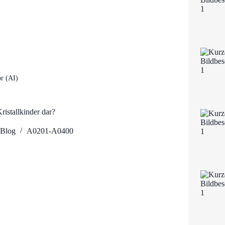
r (AI)
ristallkinder dar?
Blog
A0201-A0400