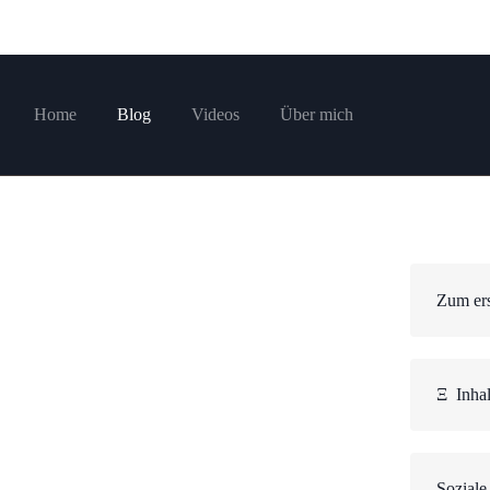
Home
Blog
Videos
Über mich
Zum ers
Ξ
Inhal
Soziale