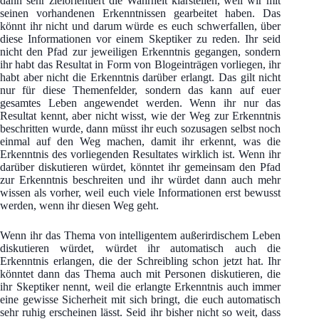
dann sehr zielorientiert die Wahrheit klarstellen, weil wir mit
seinen vorhandenen Erkenntnissen gearbeitet haben. Das
könnt ihr nicht und darum würde es euch schwerfallen, über
diese Informationen vor einem Skeptiker zu reden. Ihr seid
nicht den Pfad zur jeweiligen Erkenntnis gegangen, sondern
ihr habt das Resultat in Form von Blogeinträgen vorliegen, ihr
habt aber nicht die Erkenntnis darüber erlangt. Das gilt nicht
nur für diese Themenfelder, sondern das kann auf euer
gesamtes Leben angewendet werden. Wenn ihr nur das
Resultat kennt, aber nicht wisst, wie der Weg zur Erkenntnis
beschritten wurde, dann müsst ihr euch sozusagen selbst noch
einmal auf den Weg machen, damit ihr erkennt, was die
Erkenntnis des vorliegenden Resultates wirklich ist. Wenn ihr
darüber diskutieren würdet, könntet ihr gemeinsam den Pfad
zur Erkenntnis beschreiten und ihr würdet dann auch mehr
wissen als vorher, weil euch viele Informationen erst bewusst
werden, wenn ihr diesen Weg geht.
Wenn ihr das Thema von intelligentem außerirdischem Leben
diskutieren würdet, würdet ihr automatisch auch die
Erkenntnis erlangen, die der Schreibling schon jetzt hat. Ihr
könntet dann das Thema auch mit Personen diskutieren, die
ihr Skeptiker nennt, weil die erlangte Erkenntnis auch immer
eine gewisse Sicherheit mit sich bringt, die euch automatisch
sehr ruhig erscheinen lässt. Seid ihr bisher nicht so weit, dass