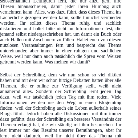
selbsternannten Leitfiguren fern, die nur allzu gern ihre
Thesen hinausschreien, damit jeder ihren Humbug auch
vernehmen kann. Alles, was dazu führt, dass dieses Thema ins
Lächerliche gezogen werden kann, sollte tunlichst vermieden
werden. Ihr solltet dieses Thema ruhig und sachlich
diskutieren und haltet bitte nicht an Informationen fest, die
jemand selbst niedergeschrieben hat, um damit ein Buch oder
auch Hallen mit Zuschauern zu füllen. Haltet euch von diesen
nutzlosen Veranstaltungen fern und besprecht das Thema
untereinander, aber immer in einer ruhigen und sachlichen
Weise, weil nur dann auch tatsächlich die Spreu vom Weizen
getrennt werden kann. Was meinen wir damit?
Selbst der Schreibling, dem wir nun schon so viel diktiert
haben und mit dem wir schon hitzige Debatten hatten über alle
Themen, die er online zur Verfügung stellt, weiß nicht
annähernd alles. Sondern der Schreibling lernt jeden Tag
dazu, weil wir tatsächlich jeden Tag mit ihm reden. Viele
Informationen werden nie den Weg in einen Blogeintrag
finden, weil der Schreibling auch ein Leben außerhalb seines
Blogs führt. Jedoch haben alle Diskussionen mit ihm immer
dazu geführt, dass der Schreibling ein besseres Verständnis der
Themen erlangt hat, die wir ständig mit ihm besprechen. Ihr
lest immer nur das Resultat unserer Bemühungen, aber ihr
lernt nicht dadurch, weil ihr nicht über das Thema mit