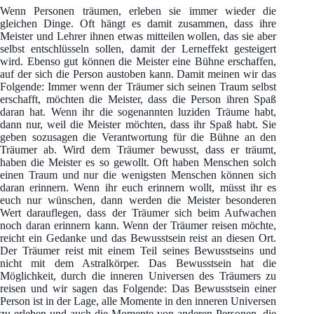
Wenn Personen träumen, erleben sie immer wieder die
gleichen Dinge. Oft hängt es damit zusammen, dass ihre
Meister und Lehrer ihnen etwas mitteilen wollen, das sie aber
selbst entschlüsseln sollen, damit der Lerneffekt gesteigert
wird. Ebenso gut können die Meister eine Bühne erschaffen,
auf der sich die Person austoben kann. Damit meinen wir das
Folgende: Immer wenn der Träumer sich seinen Traum selbst
erschafft, möchten die Meister, dass die Person ihren Spaß
daran hat. Wenn ihr die sogenannten luziden Träume habt,
dann nur, weil die Meister möchten, dass ihr Spaß habt. Sie
geben sozusagen die Verantwortung für die Bühne an den
Träumer ab. Wird dem Träumer bewusst, dass er träumt,
haben die Meister es so gewollt. Oft haben Menschen solch
einen Traum und nur die wenigsten Menschen können sich
daran erinnern. Wenn ihr euch erinnern wollt, müsst ihr es
euch nur wünschen, dann werden die Meister besonderen
Wert darauflegen, dass der Träumer sich beim Aufwachen
noch daran erinnern kann. Wenn der Träumer reisen möchte,
reicht ein Gedanke und das Bewusstsein reist an diesen Ort.
Der Träumer reist mit einem Teil seines Bewusstseins und
nicht mit dem Astralkörper. Das Bewusstsein hat die
Möglichkeit, durch die inneren Universen des Träumers zu
reisen und wir sagen das Folgende: Das Bewusstsein einer
Person ist in der Lage, alle Momente in den inneren Universen
zu erleben und auch die Momente von anderen Personen, die