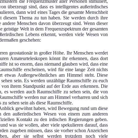
zmustern die Frequenzmuster aller Personen stimuliert,
n überzeugt sind, dass es intelligentes außerirdisches
ulieren, dann wird eines Tages die gesamte Menschheit
it diesem Thema zu tun haben. Sie werden durch ihre
e andere Menschen davon überzeugt sind. Wenn dieser
die geistige Welt in dem Frequenzspektrum der gesamten
ßerirdischen Lebens erkennt, werden viele Wesen von
endermaßen geschehen:
ren geostationär in großer Höhe. Ihr Menschen werdet
euren Amateurteleskopen könnt ihr erkennen, dass dort
ffe ist so enorm, dass niemand glauben wird, dass eine
umschiffe erscheinen, wird für eine lange Zeit nichts
dort etwas Außergewöhnliches am Himmel steht. Diese
sehen sein. Es werden unzählige Raumschiffe zu euch
 von ihrem Standpunkt auf der Erde aus erkennen. Die
h, es werden auch Raumschiffe zu sehen sein, die von
se Raumschiffe werden nur am Himmel verharren und sich
s zu sehen sein als diese Raumschiffe.
n Anblick gewöhnt haben, wird Bewegung rund um diese
on den außerirdischen Wesen von einem zum anderen
ffiziellen Kontakt zu den irdischen Regierungen geben.
nd was sie wollen, aber viele spekulieren darauf, dass
rden zugeben müssen, dass sie vorher schon Anzeichen
aben, aber sie selbst werden trotzdem noch viele