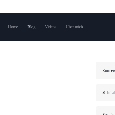
Home
Blog
Videos
Über mich
Zum ers
Ξ
Inhal
Soziale