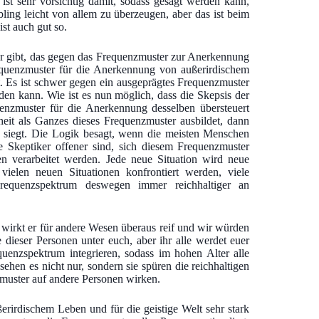
ist sehr vorsichtig damit, sodass gesagt werden kann,
ling leicht von allem zu überzeugen, aber das ist beim
st auch gut so.
 gibt, das gegen das Frequenzmuster zur Anerkennung
equenzmuster für die Anerkennung von außerirdischem
t. Es ist schwer gegen ein ausgeprägtes Frequenzmuster
n kann. Wie ist es nun möglich, dass die Skepsis der
enzmuster für die Anerkennung desselben übersteuert
eit als Ganzes dieses Frequenzmuster ausbildet, dann
ik siegt. Die Logik besagt, wenn die meisten Menschen
 Skeptiker offener sind, sich diesem Frequenzmuster
n verarbeitet werden. Jede neue Situation wird neue
vielen neuen Situationen konfrontiert werden, viele
requenzspektrum deswegen immer reichhaltiger an
 wirkt er für andere Wesen überaus reif und wir würden
 dieser Personen unter euch, aber ihr alle werdet euer
enzspektrum integrieren, sodass im hohen Alter alle
hen es nicht nur, sondern sie spüren die reichhaltigen
zmuster auf andere Personen wirken.
rirdischem Leben und für die geistige Welt sehr stark