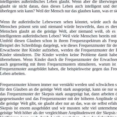
intelligentes außerirdisches Leben glaubt. Wenn aber die überwieg
glaubt sie nicht daran, dass dieses Leben auch intelligent und de
überlegen sein kann? Weil der Mensch nur das glauben kann, was er si
Wenn ihr außerirdische Lebewesen sehen könntet, würde auch das
Menschen präsent sein und niemand würde bezweifeln, dass es di
Menschen glaubt an die geistige Welt, aber niemand weiß, ob es s
intelligentem außerirdischem Leben? Weil viele Menschen bereits mi
Umfeld diesen Glauben schon in ihrem Frequenzspektrum als Frequ
Beispiel des Schreiblings dargelegt, wie dieses Frequenzmuster für 
Erwachsene ihre Kinder aufziehen, werden die Frequenzmuster der E
Kinder stimulieren. Die Kinder werden keine Probleme damit habe
übernehmen. Wenn Kinder durch die Frequenzmuster der Erwachsen
auch gegenseitig mit ihren Frequenzmustern stimulieren, warum ist
Frequenzmuster ausgebildet haben, die beispielsweise gegen das Fr
Leben arbeiten.
Frequenzmuster können immer nur verstärkt werden und schwächen si
für den Glauben an die geistige Welt stark ausgeprägt, kann sie nu
das Frequenzmuster der Skepsis stark ausgeprägt hat, dann arbeiten 
gegeneinander und das Frequenzmuster mit der höheren Amplitude sieg
die geistige Welt gibt, sie glaubt aber nur an das, was sie selbst erfa
Skepsis ist enorm ausgebildet und wir mussten sehr viel unternehm
geistige Welt höher als der vergleichbare Amplitudenwert der Skepsis st