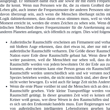
ausgeprägt. Er stimuliert damit euch alle sowie ihr mit euren Frequen
die ihr kennt. Wenn nun Personen wie ihr, die zu einem Großteil davo
Leben gibt, auch immer die Frequenzmuster der anderen Personen stim
davon überzeugt sein, auch wenn die Menschen überhaupt nichts m
Logik dahinterkommen, dass daran etwas stimmen muss, weil so viel
Moment erreicht ist, werden die ersten Zeichen zu sehen sein. Wenn 
irdischen Menschheit dieses Frequenzmuster für die Anerkennung au
anderen Planeten anfangen, sich öffentlich zu zeigen. Dies wird folg
Außerirdische Raumschiffe erscheinen am Firmament und verhar
mit bloßem Auge erkennen, dass dort etwas ist, aber nur mit 
außerirdische Raumschiffe verharren. Die Größe dieser Raumschi
Nation eurer Erde diese Raumschiffe gebaut hat. Wenn diese Ra
weiter passieren, weil die Menschheit nur sehen soll, dass 
Raumschiffe werden von jedem bewohnten Ort der Erde aus zu 
kommen, aber meistens kann eine Person genau ein Raumschiff
Raumschiffe werden unterschiedlich sein und wir verraten noc
Spezies betrieben werden, die nicht menschlich sind, aber die
nicht weiter bewegen. Es wird auch für lange Zeit nichts Andere
Wenn die erste Phase vorüber ist und die Menschen sich an de
Raumschiffe gesehen. Viele kleine Transportflüge werden v
Raumschiff getätigt. In dieser gesamten Zeit wird es keinen o
Keiner weiß genau, wer diese Wesen in den Raumschiffen sind u
es sich um den Erstkontakt handeln muss. Eure Regierungen we
von außerirdischen intelligenten Lebensformen gesehen h