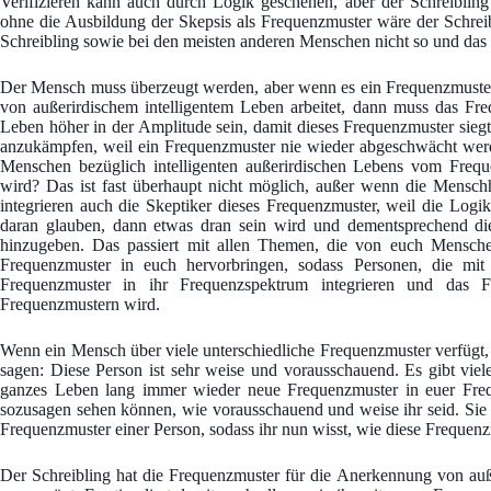
Verifizieren kann auch durch Logik geschehen, aber der Schreibling 
ohne die Ausbildung der Skepsis als Frequenzmuster wäre der Schreib
Schreibling sowie bei den meisten anderen Menschen nicht so und das i
Der Mensch muss überzeugt werden, aber wenn es ein Frequenzmuster
von außerirdischem intelligentem Leben arbeitet, dann muss das Fr
Leben höher in der Amplitude sein, damit dieses Frequenzmuster sieg
anzukämpfen, weil ein Frequenzmuster nie wieder abgeschwächt werde
Menschen bezüglich intelligenten außerirdischen Lebens vom Frequ
wird? Das ist fast überhaupt nicht möglich, außer wenn die Menschh
integrieren auch die Skeptiker dieses Frequenzmuster, weil die Log
daran glauben, dann etwas dran sein wird und dementsprechend die
hinzugeben. Das passiert mit allen Themen, die von euch Mensche
Frequenzmuster in euch hervorbringen, sodass Personen, die mit 
Frequenzmuster in ihr Frequenzspektrum integrieren und das F
Frequenzmustern wird.
Wenn ein Mensch über viele unterschiedliche Frequenzmuster verfügt,
sagen: Diese Person ist sehr weise und vorausschauend. Es gibt viele
ganzes Leben lang immer wieder neue Frequenzmuster in euer Frequ
sozusagen sehen können, wie vorausschauend und weise ihr seid. Sie se
Frequenzmuster einer Person, sodass ihr nun wisst, wie diese Frequen
Der Schreibling hat die Frequenzmuster für die Anerkennung von auße