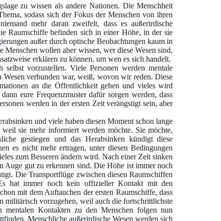
gslage zu wissen als andere Nationen. Die Menschheit
Thema, sodass sich der Fokus der Menschen von ihren
niemand mehr daran zweifelt, dass es außerirdische
e Raumschiffe befinden sich in einer Höhe, in der sie
gierungen außer durch optische Beobachtungen kaum in
ie Menschen wollen aber wissen, wer diese Wesen sind,
ansatzweise erklären zu können, um wen es sich handelt.
 selbst vorzustellen. Viele Personen werden mentale
gen Wesen verbunden war, weiß, wovon wir reden. Diese
mationen an die Öffentlichkeit gehen und vieles wird
il dann eure Frequenzmuster dafür sorgen werden, dass
onen werden in der ersten Zeit verängstigt sein, aber
herabsinken und viele haben diesen Moment schon lange
, weil sie mehr informiert werden möchte. Sie möchte,
sliche gestiegen und das Herabsinken kündigt diese
n es nicht mehr ertragen, unter diesen Bedingungen
vieles zum Besseren ändern wird. Nach einer Zeit sinken
en Auge gut zu erkennen sind. Die Höhe ist immer noch
htigt. Die Transportflüge zwischen diesen Raumschiffen
s hat immer noch kein offizieller Kontakt mit den
 schon mit dem Auftauchen der ersten Raumschiffe, dass
militärisch vorzugehen, weil auch die fortschrittlichste
Den mentalen Kontakten zu den Menschen folgen nun
tattfinden. Menschliche außerirdische Wesen werden sich