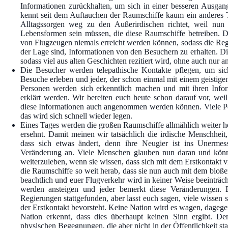
Informationen zurückhalten, um sich in einer besseren Ausgan
kennt seit dem Auftauchen der Raumschiffe kaum ein anderes 
Alltagssorgen weg zu den Außerirdischen richtet, weil nun 
Lebensformen sein müssen, die diese Raumschiffe betreiben. Di
von Flugzeugen niemals erreicht werden können, sodass die Re
der Lage sind, Informationen von den Besuchern zu erhalten. D
sodass viel aus alten Geschichten rezitiert wird, ohne auch nur 
Die Besucher werden telepathische Kontakte pflegen, um sich
Besuche erleben und jeder, der schon einmal mit einem geisti
Personen werden sich erkenntlich machen und mit ihren Infor
erklärt werden. Wir bereiten euch heute schon darauf vor, we
diese Informationen auch angenommen werden können. Viele Pers
das wird sich schnell wieder legen.
Eines Tages werden die großen Raumschiffe allmählich weiter 
ersehnt. Damit meinen wir tatsächlich die irdische Menschheit
dass sich etwas ändert, denn ihre Neugier ist ins Unermes
Veränderung an. Viele Menschen glauben nun daran und könne
weiterzuleben, wenn sie wissen, dass sich mit dem Erstkontakt 
die Raumschiffe so weit herab, dass sie nun auch mit dem bloß
beachtlich und euer Flugverkehr wird in keiner Weise beeinträc
werden ansteigen und jeder bemerkt diese Veränderungen. E
Regierungen stattgefunden, aber lasst euch sagen, viele wissen
der Erstkontakt bevorsteht. Keine Nation wird es wagen, dagegen 
Nation erkennt, dass dies überhaupt keinen Sinn ergibt. 
physischen Begegnungen, die aber nicht in der Öffentlichkeit s