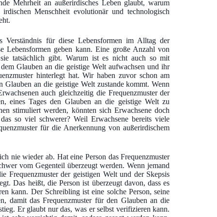
ende Mehrheit an außerirdisches Leben glaubt, warum
r irdischen Menschheit evolutionär und technologisch
eht.
 Verständnis für diese Lebensformen im Alltag der
ese Lebensformen geben kann. Eine große Anzahl von
ie tatsächlich gibt. Warum ist es nicht auch so mit
t dem Glauben an die geistige Welt aufwachsen und ihr
enzmuster hinterlegt hat. Wir haben zuvor schon am
den Glauben an die geistige Welt zustande kommt. Wenn
rwachsenen auch gleichzeitig die Frequenzmuster der
n, eines Tages den Glauben an die geistige Welt zu
en stimuliert werden, könnten sich Erwachsene doch
 das so viel schwerer? Weil Erwachsene bereits viele
equenzmuster für die Anerkennung von außerirdischem
ch nie wieder ab. Hat eine Person das Frequenzmuster
r schwer vom Gegenteil überzeugt werden. Wenn jemand
die Frequenzmuster der geistigen Welt und der Skepsis
t. Das heißt, die Person ist überzeugt davon, dass es
hren kann. Der Schreibling ist eine solche Person, seine
en, damit das Frequenzmuster für den Glauben an die
ieg. Er glaubt nur das, was er selbst verifizieren kann.