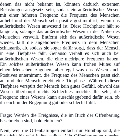
denen das nicht bekannt ist, könnten dadurch extremen
Belastungen ausgesetzt sein, sodass ein außerirdisches Wesen
mit einer höheren Frequenz die Frequenz des Menschen
anhebt und der Mensch sehr positiv gestimmt ist, wenn das
außerirdische Wesen anwesend ist. Diese Hochphase hält so
lange an, solange das außerirdische Wesen in der Nähe des
Menschen verweilt. Entfernt sich das außerirdische Wesen
wieder, fällt die angehobene Frequenz in dem Menschen
schlagartig ab, sodass sie sogar dafür sorgt, dass der Mensch
in eine Tiefphase fällt. Genauso verhält es sich auch bei
außerirdischen Wesen, die eine niedrigere Frequenz haben.
Ein solches außerirdisches Wesen kann frohen Mutes auf
einen Menschen zugehen, aber egal was das Wesen auch
Positives unternimmt, die Frequenz des Menschen passt sich
an und der Mensch erlebt eine Tiefphase. Während dieser
Tiefphase verspürt der Mensch kein gutes Gefühl, obwohl das
Wesen überhaupt nichts Schlechtes möchte. Ihr seht, die
Frequenz eines Wesens kann ausschlaggebend dafür sein, ob
ihr euch in der Begegnung gut oder schlecht fühlt.
Frage: Werden die Ereignisse, die im Buch der Offenbarung
beschrieben sind, bald eintreten?
Nein, weil die Offenbarungen einfach nur Humbug sind, die
ihr nicht für echt halten solltet. Alle Offenbarungen wurden