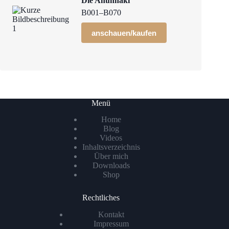
Die Anunnaki
B001–B070
anschauen/kaufen
Menü
Home
Blog
Videos
Inhaltsverzeichnis
Über mich
Downloads
Shop
Rechtliches
Kontakt
Impressum