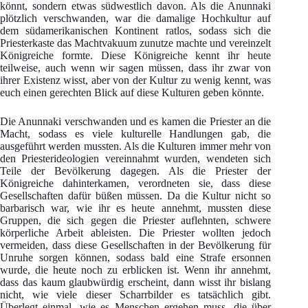
könnt, sondern etwas südwestlich davon. Als die Anunnaki
plötzlich verschwanden, war die damalige Hochkultur auf
dem südamerikanischen Kontinent ratlos, sodass sich die
Priesterkaste das Machtvakuum zunutze machte und vereinzelt
Königreiche formte. Diese Königreiche kennt ihr heute
teilweise, auch wenn wir sagen müssen, dass ihr zwar von
ihrer Existenz wisst, aber von der Kultur zu wenig kennt, was
euch einen gerechten Blick auf diese Kulturen geben könnte.
Die Anunnaki verschwanden und es kamen die Priester an die
Macht, sodass es viele kulturelle Handlungen gab, die
ausgeführt werden mussten. Als die Kulturen immer mehr von
den Priesterideologien vereinnahmt wurden, wendeten sich
Teile der Bevölkerung dagegen. Als die Priester der
Königreiche dahinterkamen, verordneten sie, dass diese
Gesellschaften dafür büßen müssen. Da die Kultur nicht so
barbarisch war, wie ihr es heute annehmt, mussten diese
Gruppen, die sich gegen die Priester auflehnten, schwere
körperliche Arbeit ableisten. Die Priester wollten jedoch
vermeiden, dass diese Gesellschaften in der Bevölkerung für
Unruhe sorgen können, sodass bald eine Strafe ersonnen
wurde, die heute noch zu erblicken ist. Wenn ihr annehmt,
dass das kaum glaubwürdig erscheint, dann wisst ihr bislang
nicht, wie viele dieser Scharrbilder es tatsächlich gibt.
Überlegt einmal, wie es Menschen ergehen muss, die über