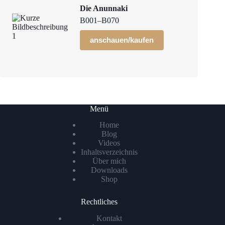
Die Anunnaki
B001–B070
anschauen/kaufen
Menü
Home
Blog
Videos
Inhaltsverzeichnis
Über mich
Downloads
Shop
Rechtliches
Kontakt