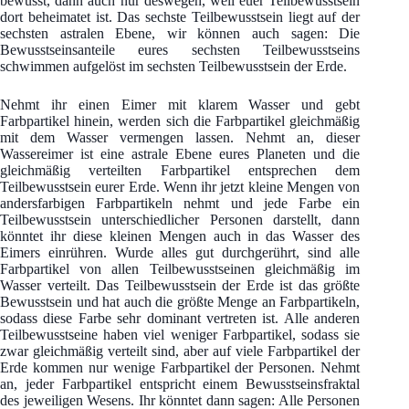
bewusst, dann auch nur deswegen, weil euer Teilbewusstsein
dort beheimatet ist. Das sechste Teilbewusstsein liegt auf der
sechsten astralen Ebene, wir können auch sagen: Die
Bewusstseinsanteile eures sechsten Teilbewusstseins
schwimmen aufgelöst im sechsten Teilbewusstsein der Erde.
Nehmt ihr einen Eimer mit klarem Wasser und gebt
Farbpartikel hinein, werden sich die Farbpartikel gleichmäßig
mit dem Wasser vermengen lassen. Nehmt an, dieser
Wassereimer ist eine astrale Ebene eures Planeten und die
gleichmäßig verteilten Farbpartikel entsprechen dem
Teilbewusstsein eurer Erde. Wenn ihr jetzt kleine Mengen von
andersfarbigen Farbpartikeln nehmt und jede Farbe ein
Teilbewusstsein unterschiedlicher Personen darstellt, dann
könntet ihr diese kleinen Mengen auch in das Wasser des
Eimers einrühren. Wurde alles gut durchgerührt, sind alle
Farbpartikel von allen Teilbewusstseinen gleichmäßig im
Wasser verteilt. Das Teilbewusstsein der Erde ist das größte
Bewusstsein und hat auch die größte Menge an Farbpartikeln,
sodass diese Farbe sehr dominant vertreten ist. Alle anderen
Teilbewusstseine haben viel weniger Farbpartikel, sodass sie
zwar gleichmäßig verteilt sind, aber auf viele Farbpartikel der
Erde kommen nur wenige Farbpartikel der Personen. Nehmt
an, jeder Farbpartikel entspricht einem Bewusstseinsfraktal
des jeweiligen Wesens. Ihr könntet dann sagen: Alle Personen