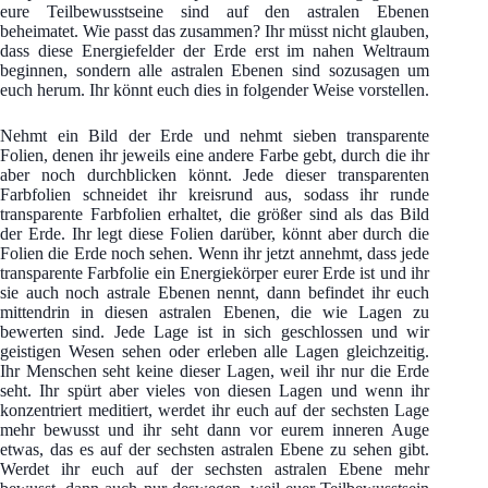
eure Teilbewusstseine sind auf den astralen Ebenen
beheimatet. Wie passt das zusammen? Ihr müsst nicht glauben,
dass diese Energiefelder der Erde erst im nahen Weltraum
beginnen, sondern alle astralen Ebenen sind sozusagen um
euch herum. Ihr könnt euch dies in folgender Weise vorstellen.
Nehmt ein Bild der Erde und nehmt sieben transparente
Folien, denen ihr jeweils eine andere Farbe gebt, durch die ihr
aber noch durchblicken könnt. Jede dieser transparenten
Farbfolien schneidet ihr kreisrund aus, sodass ihr runde
transparente Farbfolien erhaltet, die größer sind als das Bild
der Erde. Ihr legt diese Folien darüber, könnt aber durch die
Folien die Erde noch sehen. Wenn ihr jetzt annehmt, dass jede
transparente Farbfolie ein Energiekörper eurer Erde ist und ihr
sie auch noch astrale Ebenen nennt, dann befindet ihr euch
mittendrin in diesen astralen Ebenen, die wie Lagen zu
bewerten sind. Jede Lage ist in sich geschlossen und wir
geistigen Wesen sehen oder erleben alle Lagen gleichzeitig.
Ihr Menschen seht keine dieser Lagen, weil ihr nur die Erde
seht. Ihr spürt aber vieles von diesen Lagen und wenn ihr
konzentriert meditiert, werdet ihr euch auf der sechsten Lage
mehr bewusst und ihr seht dann vor eurem inneren Auge
etwas, das es auf der sechsten astralen Ebene zu sehen gibt.
Werdet ihr euch auf der sechsten astralen Ebene mehr