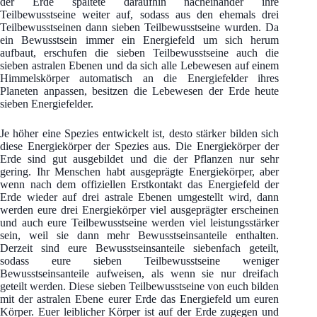
der Erde spaltete daraufhin nacheinander ihre
Teilbewusstseine weiter auf, sodass aus den ehemals drei
Teilbewusstseinen dann sieben Teilbewusstseine wurden. Da
ein Bewusstsein immer ein Energiefeld um sich herum
aufbaut, erschufen die sieben Teilbewusstseine auch die
sieben astralen Ebenen und da sich alle Lebewesen auf einem
Himmelskörper automatisch an die Energiefelder ihres
Planeten anpassen, besitzen die Lebewesen der Erde heute
sieben Energiefelder.
Je höher eine Spezies entwickelt ist, desto stärker bilden sich
diese Energiekörper der Spezies aus. Die Energiekörper der
Erde sind gut ausgebildet und die der Pflanzen nur sehr
gering. Ihr Menschen habt ausgeprägte Energiekörper, aber
wenn nach dem offiziellen Erstkontakt das Energiefeld der
Erde wieder auf drei astrale Ebenen umgestellt wird, dann
werden eure drei Energiekörper viel ausgeprägter erscheinen
und auch eure Teilbewusstseine werden viel leistungsstärker
sein, weil sie dann mehr Bewusstseinsanteile enthalten.
Derzeit sind eure Bewusstseinsanteile siebenfach geteilt,
sodass eure sieben Teilbewusstseine weniger
Bewusstseinsanteile aufweisen, als wenn sie nur dreifach
geteilt werden. Diese sieben Teilbewusstseine von euch bilden
mit der astralen Ebene eurer Erde das Energiefeld um euren
Körper. Euer leiblicher Körper ist auf der Erde zugegen und