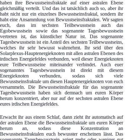
haben ihre Bewusstseinsfraktale auf einer astralen Ebene
gleichmäßig verteilt. Und das ist tatsächlich auch so, aber ihr
habt nicht nur ein einzelnes Bewusstseinsfraktal, sondern ihr
habt eine Ansammlung von Bewusstseinsfraktalen. Wir sagten
euch, dass im sechsten Teilbewusstsein auch das
Egobewusstsein sowie das sogenannte Tagesbewusstsein
vertreten ist, das künstlicher Natur ist. Das sogenannte
Tagesbewusstsein ist ein Anteil des sechsten Teilbewusstseins,
welches ihr sehr bewusst wahrnehmt. Ihr seid über den
Solarplexus-Hauptenergieknoten mit allen astralen Ebenen des
irdischen Energiefeldes verbunden, weil dieser Energieknoten
eure Teilbewusstseine miteinander verbindet. Auch euer
sogenanntes Tagesbewusstsein ist direkt mit diesem
Energieknoten verbunden, sodass sich viele
Bewusstseinsfraktale um diesen Hauptenergieknoten von euch
versammeln. Die Bewusstseinsfraktale für das sogenannte
Tagesbewusstsein haben sich demnach um euren Körper
herum konzentriert, aber nur auf der sechsten astralen Ebene
eures irdischen Energiefeldes.
Erwacht ihr aus einem Schlaf, dann zieht ihr automatisch auf
der astralen Ebene die Bewusstseinsfraktale um euren Körper
herum an, sodass diese Konzentration an
Bewusstseinsfraktalen euch bewusster erscheinen lässt. Das
sogenannte Tagesbewusstsein agiert mehr oder weniger gut