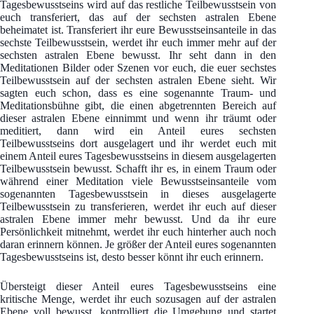
Tagesbewusstseins wird auf das restliche Teilbewusstsein von
euch transferiert, das auf der sechsten astralen Ebene
beheimatet ist. Transferiert ihr eure Bewusstseinsanteile in das
sechste Teilbewusstsein, werdet ihr euch immer mehr auf der
sechsten astralen Ebene bewusst. Ihr seht dann in den
Meditationen Bilder oder Szenen vor euch, die euer sechstes
Teilbewusstsein auf der sechsten astralen Ebene sieht. Wir
sagten euch schon, dass es eine sogenannte Traum- und
Meditationsbühne gibt, die einen abgetrennten Bereich auf
dieser astralen Ebene einnimmt und wenn ihr träumt oder
meditiert, dann wird ein Anteil eures sechsten
Teilbewusstseins dort ausgelagert und ihr werdet euch mit
einem Anteil eures Tagesbewusstseins in diesem ausgelagerten
Teilbewusstsein bewusst. Schafft ihr es, in einem Traum oder
während einer Meditation viele Bewusstseinsanteile vom
sogenannten Tagesbewusstsein in dieses ausgelagerte
Teilbewusstsein zu transferieren, werdet ihr euch auf dieser
astralen Ebene immer mehr bewusst. Und da ihr eure
Persönlichkeit mitnehmt, werdet ihr euch hinterher auch noch
daran erinnern können. Je größer der Anteil eures sogenannten
Tagesbewusstseins ist, desto besser könnt ihr euch erinnern.
Übersteigt dieser Anteil eures Tagesbewusstseins eine
kritische Menge, werdet ihr euch sozusagen auf der astralen
Ebene voll bewusst, kontrolliert die Umgebung und startet