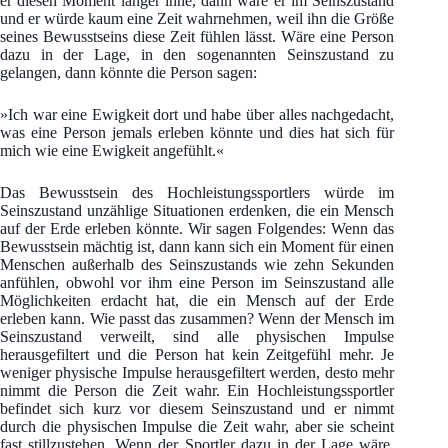
er diesen Moment länger inne, dann wäre er im Seinszustand
und er würde kaum eine Zeit wahrnehmen, weil ihn die Größe
seines Bewusstseins diese Zeit fühlen lässt. Wäre eine Person
dazu in der Lage, in den sogenannten Seinszustand zu
gelangen, dann könnte die Person sagen:
»Ich war eine Ewigkeit dort und habe über alles nachgedacht,
was eine Person jemals erleben könnte und dies hat sich für
mich wie eine Ewigkeit angefühlt.«
Das Bewusstsein des Hochleistungssportlers würde im
Seinszustand unzählige Situationen erdenken, die ein Mensch
auf der Erde erleben könnte. Wir sagen Folgendes: Wenn das
Bewusstsein mächtig ist, dann kann sich ein Moment für einen
Menschen außerhalb des Seinszustands wie zehn Sekunden
anfühlen, obwohl vor ihm eine Person im Seinszustand alle
Möglichkeiten erdacht hat, die ein Mensch auf der Erde
erleben kann. Wie passt das zusammen? Wenn der Mensch im
Seinszustand verweilt, sind alle physischen Impulse
herausgefiltert und die Person hat kein Zeitgefühl mehr. Je
weniger physische Impulse herausgefiltert werden, desto mehr
nimmt die Person die Zeit wahr. Ein Hochleistungssportler
befindet sich kurz vor diesem Seinszustand und er nimmt
durch die physischen Impulse die Zeit wahr, aber sie scheint
fast stillzustehen. Wenn der Sportler dazu in der Lage wäre,