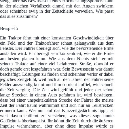
stetig, aber das Bewusstsein eines Hochleistungssportlers kann
in der gleichen Verfallszeit einmal mit den Augen zwinkern
oder scheinbar ewig in der Zeitschleife verweilen. Wie passt
das alles zusammen?
Beispiel 5
Ein Traktor fährt mit einer konstanten Geschwindigkeit über
ein Feld und der Traktorfahrer schaut gelangweilt aus dem
Fenster. Der Fahrer überlegt sich, wie die bevorstehende Ernte
ausfallen wird. Er überlegt sehr konzentriert, wie er die Ernte
am besten planen kann. Wie aus dem Nichts steht er mit
seinem Traktor auf einer viel befahrenen Straße, obwohl er
doch gerade erst losgefahren war. Sein Bewusstsein war damit
beschäftigt, Lösungen zu finden und scheinbar verlor er dabei
jegliches Zeitgefühl, weil nach all den Jahren der Fahrer seine
Felder auswendig kennt und ihm so nicht auffiel, wie schnell
die Zeit verging. Die Zeit wird gefühlt und jeder, der schon
lange Strecken in einem Auto gefahren ist, wird bestätigen,
dass bei einer unspektakulären Strecke der Fahrer die meiste
Zeit der Fahrt kaum wahrnimmt und sich nur an Teilstrecken
erinnern kann. Wer nun auf das Kurzzeitgedächtnis tippt, ist
weit davon entfernt zu verstehen, was dieses sogenannte
Gedächtnis überhaupt ist. Ihr könnt die Zeit durch die äußeren
Impulse wahrnehmen, aber ohne diese Impulse würde es