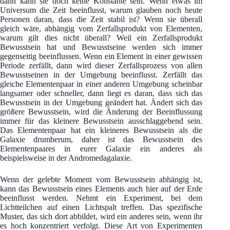
dann kann sie doch keine Konstante sein. Wenn etwas im
Universum die Zeit beeinflusst, warum glauben noch heute
Personen daran, dass die Zeit stabil ist? Wenn sie überall
gleich wäre, abhängig vom Zerfallsprodukt von Elementen,
warum gilt dies nicht überall? Weil ein Zerfallsprodukt
Bewusstsein hat und Bewusstseine werden sich immer
gegenseitig beeinflussen. Wenn ein Element in einer gewissen
Periode zerfällt, dann wird dieser Zerfallsprozess von allen
Bewusstseinen in der Umgebung beeinflusst. Zerfällt das
gleiche Elementenpaar in einer anderen Umgebung scheinbar
langsamer oder schneller, dann liegt es daran, dass sich das
Bewusstsein in der Umgebung geändert hat. Ändert sich das
größere Bewusstsein, wird die Änderung der Beeinflussung
immer für das kleinere Bewusstsein ausschlaggebend sein.
Das Elementenpaar hat ein kleineres Bewusstsein als die
Galaxie drumherum, daher ist das Bewusstsein des
Elementenpaares in eurer Galaxie ein anderes als
beispielsweise in der Andromedagalaxie.
Wenn der gelebte Moment vom Bewusstsein abhängig ist,
kann das Bewusstsein eines Elements auch hier auf der Erde
beeinflusst werden. Nehmt ein Experiment, bei dem
Lichtteilchen auf einen Lichtspalt treffen. Das spezifische
Muster, das sich dort abbildet, wird ein anderes sein, wenn ihr
es hoch konzentriert verfolgt. Diese Art von Experimenten