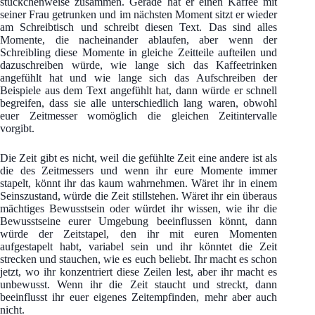
stückchenweise zusammen. Gerade hat er einen Kaffee mit
seiner Frau getrunken und im nächsten Moment sitzt er wieder
am Schreibtisch und schreibt diesen Text. Das sind alles
Momente, die nacheinander ablaufen, aber wenn der
Schreibling diese Momente in gleiche Zeitteile aufteilen und
dazuschreiben würde, wie lange sich das Kaffeetrinken
angefühlt hat und wie lange sich das Aufschreiben der
Beispiele aus dem Text angefühlt hat, dann würde er schnell
begreifen, dass sie alle unterschiedlich lang waren, obwohl
euer Zeitmesser womöglich die gleichen Zeitintervalle
vorgibt.
Die Zeit gibt es nicht, weil die gefühlte Zeit eine andere ist als
die des Zeitmessers und wenn ihr eure Momente immer
stapelt, könnt ihr das kaum wahrnehmen. Wäret ihr in einem
Seinszustand, würde die Zeit stillstehen. Wäret ihr ein überaus
mächtiges Bewusstsein oder würdet ihr wissen, wie ihr die
Bewusstseine eurer Umgebung beeinflussen könnt, dann
würde der Zeitstapel, den ihr mit euren Momenten
aufgestapelt habt, variabel sein und ihr könntet die Zeit
strecken und stauchen, wie es euch beliebt. Ihr macht es schon
jetzt, wo ihr konzentriert diese Zeilen lest, aber ihr macht es
unbewusst. Wenn ihr die Zeit staucht und streckt, dann
beeinflusst ihr euer eigenes Zeitempfinden, mehr aber auch
nicht.