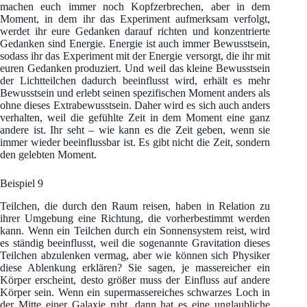
machen euch immer noch Kopfzerbrechen, aber in dem
Moment, in dem ihr das Experiment aufmerksam verfolgt,
werdet ihr eure Gedanken darauf richten und konzentrierte
Gedanken sind Energie. Energie ist auch immer Bewusstsein,
sodass ihr das Experiment mit der Energie versorgt, die ihr mit
euren Gedanken produziert. Und weil das kleine Bewusstsein
der Lichtteilchen dadurch beeinflusst wird, erhält es mehr
Bewusstsein und erlebt seinen spezifischen Moment anders als
ohne dieses Extrabewusstsein. Daher wird es sich auch anders
verhalten, weil die gefühlte Zeit in dem Moment eine ganz
andere ist. Ihr seht – wie kann es die Zeit geben, wenn sie
immer wieder beeinflussbar ist. Es gibt nicht die Zeit, sondern
den gelebten Moment.
Beispiel 9
Teilchen, die durch den Raum reisen, haben in Relation zu
ihrer Umgebung eine Richtung, die vorherbestimmt werden
kann. Wenn ein Teilchen durch ein Sonnensystem reist, wird
es ständig beeinflusst, weil die sogenannte Gravitation dieses
Teilchen abzulenken vermag, aber wie können sich Physiker
diese Ablenkung erklären? Sie sagen, je massereicher ein
Körper erscheint, desto größer muss der Einfluss auf andere
Körper sein. Wenn ein supermassereiches schwarzes Loch in
der Mitte einer Galaxie ruht, dann hat es eine unglaubliche