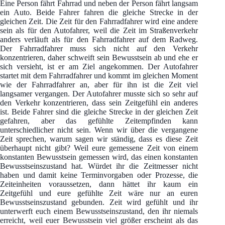
Eine Person fährt Fahrrad und neben der Person fährt langsam
ein Auto. Beide Fahrer fahren die gleiche Strecke in der
gleichen Zeit. Die Zeit für den Fahrradfahrer wird eine andere
sein als für den Autofahrer, weil die Zeit im Straßenverkehr
anders verläuft als für den Fahrradfahrer auf dem Radweg.
Der Fahrradfahrer muss sich nicht auf den Verkehr
konzentrieren, daher schweift sein Bewusstsein ab und ehe er
sich versieht, ist er am Ziel angekommen. Der Autofahrer
startet mit dem Fahrradfahrer und kommt im gleichen Moment
wie der Fahrradfahrer an, aber für ihn ist die Zeit viel
langsamer vergangen. Der Autofahrer musste sich so sehr auf
den Verkehr konzentrieren, dass sein Zeitgefühl ein anderes
ist. Beide Fahrer sind die gleiche Strecke in der gleichen Zeit
gefahren, aber das gefühlte Zeitempfinden kann
unterschiedlicher nicht sein. Wenn wir über die vergangene
Zeit sprechen, warum sagen wir ständig, dass es diese Zeit
überhaupt nicht gibt? Weil eure gemessene Zeit von einem
konstanten Bewusstsein gemessen wird, das einen konstanten
Bewusstseinszustand hat. Würdet ihr die Zeitmesser nicht
haben und damit keine Terminvorgaben oder Prozesse, die
Zeiteinheiten voraussetzen, dann hättet ihr kaum ein
Zeitgefühl und eure gefühlte Zeit wäre nur an euren
Bewusstseinszustand gebunden. Zeit wird gefühlt und ihr
unterwerft euch einem Bewusstseinszustand, den ihr niemals
erreicht, weil euer Bewusstsein viel größer erscheint als das