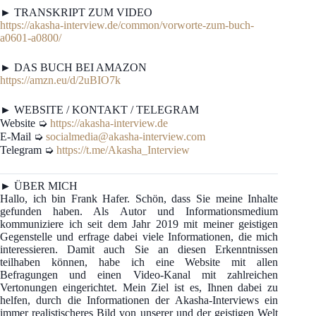
► TRANSKRIPT ZUM VIDEO
https://akasha-interview.de/common/vorworte-zum-buch-
a0601-a0800/
► DAS BUCH BEI AMAZON
https://amzn.eu/d/2uBIO7k
► WEBSITE / KONTAKT / TELEGRAM
Website ➭
https://akasha-interview.de
E-Mail ➭
socialmedia@akasha-interview.com
Telegram ➭
https://t.me/Akasha_Interview
► ÜBER MICH
Hallo, ich bin Frank Hafer. Schön, dass Sie meine Inhalte
gefunden haben. Als Autor und Informationsmedium
kommuniziere ich seit dem Jahr 2019 mit meiner geistigen
Gegenstelle und erfrage dabei viele Informationen, die mich
interessieren. Damit auch Sie an diesen Erkenntnissen
teilhaben können, habe ich eine Website mit allen
Befragungen und einen Video-Kanal mit zahlreichen
Vertonungen eingerichtet. Mein Ziel ist es, Ihnen dabei zu
helfen, durch die Informationen der Akasha-Interviews ein
immer realistischeres Bild von unserer und der geistigen Welt