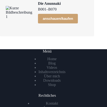
Die Anunnaki
B001–B070
anschauen/kaufen
Menü
Home
Blog
Videos
Inhaltsverzeichnis
Über mich
Downloads
Shop
Rechtliches
Kontakt