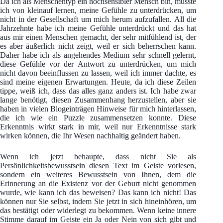
Da ich als Menschentyp ein hochsensibler Mensch bin, musste
ich von kleinauf lernen, meine Gefühle zu unterdrücken, um
nicht in der Gesellschaft um mich herum aufzufallen. All die
Jahrzehnte habe ich meine Gefühle unterdrückt und das hat
aus mir einen Menschen gemacht, der sehr mitfühlend ist, der
es aber äußerlich nicht zeigt, weil er sich beherrschen kann.
Daher habe ich als angehendes Medium sehr schnell gelernt,
diese Gefühle vor der Antwort zu unterdrücken, um mich
nicht davon beeinflussen zu lassen, weil ich immer dachte, es
sind meine eigenen Erwartungen. Heute, da ich diese Zeilen
tippe, weiß ich, dass das alles ganz anders ist. Ich habe zwar
lange benötigt, diesen Zusammenhang herzustellen, aber sie
haben in vielen Blogeinträgen Hinweise für mich hinterlassen,
die ich wie ein Puzzle zusammensetzen konnte. Diese
Erkenntnis wirkt stark in mir, weil nur Erkenntnisse stark
wirken können, die Ihr Wesen nachhaltig geändert haben.
Wenn ich jetzt behaupte, dass nicht Sie als
Persönlichkeitsbewusstsein diesen Text im Geiste vorlesen,
sondern ein weiteres Bewusstsein von Ihnen, dem die
Erinnerung an die Existenz vor der Geburt nicht genommen
wurde, wie kann ich das beweisen? Das kann ich nicht! Das
können nur Sie selbst, indem Sie jetzt in sich hineinhören, um
das bestätigt oder widerlegt zu bekommen. Wenn keine innere
Stimme darauf im Geiste ein Ja oder Nein von sich gibt und