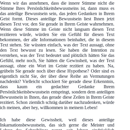
Wenn wir das annehmen, dass die innere Stimme nicht die
Stimme Ihres Persönlichkeitsbewusstseins ist, dann muss es
das anteilige Bewusstsein sein, das jeden Gedanken in Ihrem
Geist formt. Dieses anteilige Bewusstsein liest Ihnen jetzt
diesen Text vor, den Sie gerade in Ihrem Geiste wahrnehmen.
Wenn diese Stimme im Geiste nicht langsam diesen Text
rezitieren würde, würden Sie ein Gefühl für diesen Text
bekommen, der alle Informationen beinhaltet, die in diesem
Text stehen. Sie wüssten einfach, was der Text aussagt, ohne
den Text bewusst zu lesen. Sie haben die Intention zu
verstehen, was der Text bedeutet und plötzlich hätten Sie das
Gefühl, mehr noch, Sie hätten die Gewissheit, was der Text
aussagt, ohne ein Wort im Geiste rezitiert zu haben. Na,
grübeln Sie gerade noch über diese Hypothese? Oder sind es
eigentlich nicht Sie, der über diese Reihe an Vermutungen
nachdenkt? Vielleicht schockiert Sie gerade diese Erkenntnis,
dass kaum ein gedachter Gedanke Ihrem
Persönlichkeitsbewusstsein entspringt, sondern dem anteiligen
Bewusstsein in Ihnen, das gerade diese Zeilen in Ihrem Geiste
rezitiert. Schon ziemlich schräg darüber nachzudenken, würde
ich meinen, aber hey, willkommen in meinem Leben!
Ich habe diese Gewissheit, weil dieses anteilige
Inkarnationsbewusstsein, das sich gerne die Meister und