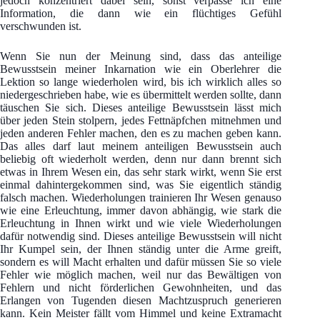
jedoch konzentriert dabei sein, sonst verpasse ich eine
Information, die dann wie ein flüchtiges Gefühl
verschwunden ist.
Wenn Sie nun der Meinung sind, dass das anteilige
Bewusstsein meiner Inkarnation wie ein Oberlehrer die
Lektion so lange wiederholen wird, bis ich wirklich alles so
niedergeschrieben habe, wie es übermittelt werden sollte, dann
täuschen Sie sich. Dieses anteilige Bewusstsein lässt mich
über jeden Stein stolpern, jedes Fettnäpfchen mitnehmen und
jeden anderen Fehler machen, den es zu machen geben kann.
Das alles darf laut meinem anteiligen Bewusstsein auch
beliebig oft wiederholt werden, denn nur dann brennt sich
etwas in Ihrem Wesen ein, das sehr stark wirkt, wenn Sie erst
einmal dahintergekommen sind, was Sie eigentlich ständig
falsch machen. Wiederholungen trainieren Ihr Wesen genauso
wie eine Erleuchtung, immer davon abhängig, wie stark die
Erleuchtung in Ihnen wirkt und wie viele Wiederholungen
dafür notwendig sind. Dieses anteilige Bewusstsein will nicht
Ihr Kumpel sein, der Ihnen ständig unter die Arme greift,
sondern es will Macht erhalten und dafür müssen Sie so viele
Fehler wie möglich machen, weil nur das Bewältigen von
Fehlern und nicht förderlichen Gewohnheiten, und das
Erlangen von Tugenden diesen Machtzuspruch generieren
kann. Kein Meister fällt vom Himmel und keine Extramacht