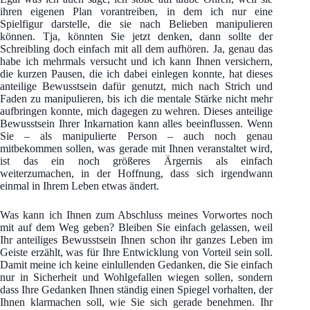
ihren eigenen Plan vorantreiben, in dem ich nur eine
Spielfigur darstelle, die sie nach Belieben manipulieren
können. Tja, könnten Sie jetzt denken, dann sollte der
Schreibling doch einfach mit all dem aufhören. Ja, genau das
habe ich mehrmals versucht und ich kann Ihnen versichern,
die kurzen Pausen, die ich dabei einlegen konnte, hat dieses
anteilige Bewusstsein dafür genutzt, mich nach Strich und
Faden zu manipulieren, bis ich die mentale Stärke nicht mehr
aufbringen konnte, mich dagegen zu wehren. Dieses anteilige
Bewusstsein Ihrer Inkarnation kann alles beeinflussen. Wenn
Sie – als manipulierte Person – auch noch genau
mitbekommen sollen, was gerade mit Ihnen veranstaltet wird,
ist das ein noch größeres Ärgernis als einfach
weiterzumachen, in der Hoffnung, dass sich irgendwann
einmal in Ihrem Leben etwas ändert.
Was kann ich Ihnen zum Abschluss meines Vorwortes noch
mit auf dem Weg geben? Bleiben Sie einfach gelassen, weil
Ihr anteiliges Bewusstsein Ihnen schon ihr ganzes Leben im
Geiste erzählt, was für Ihre Entwicklung von Vorteil sein soll.
Damit meine ich keine einlullenden Gedanken, die Sie einfach
nur in Sicherheit und Wohlgefallen wiegen sollen, sondern
dass Ihre Gedanken Ihnen ständig einen Spiegel vorhalten, der
Ihnen klarmachen soll, wie Sie sich gerade benehmen. Ihr