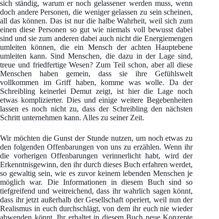
sich ständig, warum er noch gelassener werden muss, wenn
doch andere Personen, die weniger gelassen zu sein scheinen,
all das können. Das ist nur die halbe Wahrheit, weil sich zum
einen diese Personen so gut wie niemals voll bewusst dabei
sind und sie zum anderen dabei auch nicht die Energiemengen
umleiten können, die ein Mensch der achten Hauptebene
umleiten kann. Sind Menschen, die dazu in der Lage sind,
treue und friedfertige Wesen? Zum Teil schon, aber all diese
Menschen haben gemein, dass sie ihre Gefühlswelt
vollkommen im Griff haben, komme was wolle. Da der
Schreibling keinerlei Demut zeigt, ist hier die Lage noch
etwas komplizierter. Dies und einige weitere Begebenheiten
lassen es noch nicht zu, dass der Schreibling den nächsten
Schritt unternehmen kann. Alles zu seiner Zeit.
Wir möchten die Gunst der Stunde nutzen, um noch etwas zu
den folgenden Offenbarungen von uns zu erzählen. Wenn ihr
die vorherigen Offenbarungen verinnerlicht habt, wird der
Erkenntnisgewinn, den ihr durch dieses Buch erfahren werdet,
so gewaltig sein, wie es zuvor keinem lebenden Menschen je
möglich war. Die Informationen in diesem Buch sind so
tiefgreifend und weitreichend, dass ihr wahrlich sagen könnt,
dass ihr jetzt außerhalb der Gesellschaft operiert, weil nun der
Realismus in euch durchschlägt, von dem ihr euch nie wieder
abwenden könnt. Ihr erhaltet in diesem Buch neue Konzepte