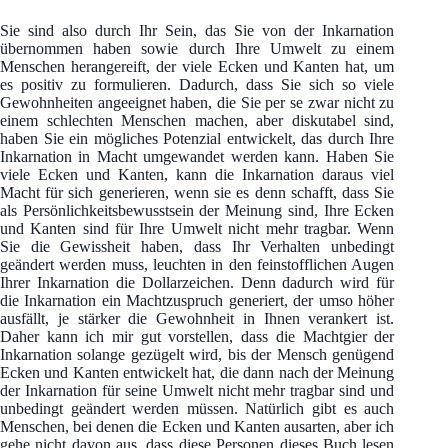
Sie sind also durch Ihr Sein, das Sie von der Inkarnation
übernommen haben sowie durch Ihre Umwelt zu einem
Menschen herangereift, der viele Ecken und Kanten hat, um
es positiv zu formulieren. Dadurch, dass Sie sich so viele
Gewohnheiten angeeignet haben, die Sie per se zwar nicht zu
einem schlechten Menschen machen, aber diskutabel sind,
haben Sie ein mögliches Potenzial entwickelt, das durch Ihre
Inkarnation in Macht umgewandet werden kann. Haben Sie
viele Ecken und Kanten, kann die Inkarnation daraus viel
Macht für sich generieren, wenn sie es denn schafft, dass Sie
als Persönlichkeitsbewusstsein der Meinung sind, Ihre Ecken
und Kanten sind für Ihre Umwelt nicht mehr tragbar. Wenn
Sie die Gewissheit haben, dass Ihr Verhalten unbedingt
geändert werden muss, leuchten in den feinstofflichen Augen
Ihrer Inkarnation die Dollarzeichen. Denn dadurch wird für
die Inkarnation ein Machtzuspruch generiert, der umso höher
ausfällt, je stärker die Gewohnheit in Ihnen verankert ist.
Daher kann ich mir gut vorstellen, dass die Machtgier der
Inkarnation solange gezügelt wird, bis der Mensch genügend
Ecken und Kanten entwickelt hat, die dann nach der Meinung
der Inkarnation für seine Umwelt nicht mehr tragbar sind und
unbedingt geändert werden müssen. Natürlich gibt es auch
Menschen, bei denen die Ecken und Kanten ausarten, aber ich
gehe nicht davon aus, dass diese Personen dieses Buch lesen