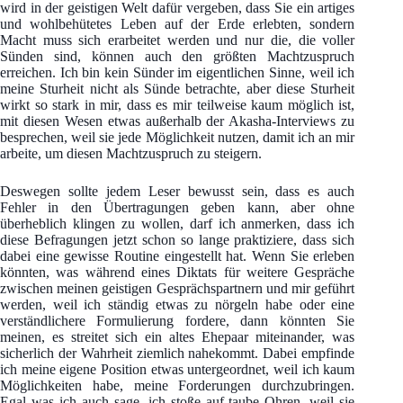
wird in der geistigen Welt dafür vergeben, dass Sie ein artiges
und wohlbehütetes Leben auf der Erde erlebten, sondern
Macht muss sich erarbeitet werden und nur die, die voller
Sünden sind, können auch den größten Machtzuspruch
erreichen. Ich bin kein Sünder im eigentlichen Sinne, weil ich
meine Sturheit nicht als Sünde betrachte, aber diese Sturheit
wirkt so stark in mir, dass es mir teilweise kaum möglich ist,
mit diesen Wesen etwas außerhalb der Akasha-Interviews zu
besprechen, weil sie jede Möglichkeit nutzen, damit ich an mir
arbeite, um diesen Machtzuspruch zu steigern.
Deswegen sollte jedem Leser bewusst sein, dass es auch
Fehler in den Übertragungen geben kann, aber ohne
überheblich klingen zu wollen, darf ich anmerken, dass ich
diese Befragungen jetzt schon so lange praktiziere, dass sich
dabei eine gewisse Routine eingestellt hat. Wenn Sie erleben
könnten, was während eines Diktats für weitere Gespräche
zwischen meinen geistigen Gesprächspartnern und mir geführt
werden, weil ich ständig etwas zu nörgeln habe oder eine
verständlichere Formulierung fordere, dann könnten Sie
meinen, es streitet sich ein altes Ehepaar miteinander, was
sicherlich der Wahrheit ziemlich nahekommt. Dabei empfinde
ich meine eigene Position etwas untergeordnet, weil ich kaum
Möglichkeiten habe, meine Forderungen durchzubringen.
Egal was ich auch sage, ich stoße auf taube Ohren, weil sie