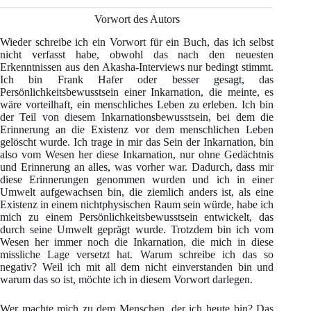
Vorwort des Autors
Wieder schreibe ich ein Vorwort für ein Buch, das ich selbst
nicht verfasst habe, obwohl das nach den neuesten
Erkenntnissen aus den Akasha-Interviews nur bedingt stimmt.
Ich bin Frank Hafer oder besser gesagt, das
Persönlichkeitsbewusstsein einer Inkarnation, die meinte, es
wäre vorteilhaft, ein menschliches Leben zu erleben. Ich bin
der Teil von diesem Inkarnationsbewusstsein, bei dem die
Erinnerung an die Existenz vor dem menschlichen Leben
gelöscht wurde. Ich trage in mir das Sein der Inkarnation, bin
also vom Wesen her diese Inkarnation, nur ohne Gedächtnis
und Erinnerung an alles, was vorher war. Dadurch, dass mir
diese Erinnerungen genommen wurden und ich in einer
Umwelt aufgewachsen bin, die ziemlich anders ist, als eine
Existenz in einem nichtphysischen Raum sein würde, habe ich
mich zu einem Persönlichkeitsbewusstsein entwickelt, das
durch seine Umwelt geprägt wurde. Trotzdem bin ich vom
Wesen her immer noch die Inkarnation, die mich in diese
missliche Lage versetzt hat. Warum schreibe ich das so
negativ? Weil ich mit all dem nicht einverstanden bin und
warum das so ist, möchte ich in diesem Vorwort darlegen.
Wer machte mich zu dem Menschen, der ich heute bin? Das