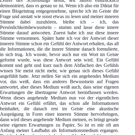
Lehrer des Schreiblings nennt, seit Jahren eindrücklich
demonstriert, dass es genau so ist. Wenn ich also ein Diktat für
einen Blogeintrag entgegennehme, spreche ich im Geiste die
Frage und anstatt wie sonst etwas zu lesen und meiner inneren
Stimme dabei zuzuhören, bleibe ich – ich, das
Persönlichkeitsbewusstsein – stumm und lasse diese innere
Stimme darauf antworten. Zuerst habe ich nur diese innere
Stimme vernommen. Später hatte ich vor der Antwort dieser
inneren Stimme schon ein Gefühl der Antwort erhalten, das all
die Informationen, die die innere Stimme danach formulierte,
in sich trug. Ich wusste, bevor auch nur ein Wort im Geiste
geformt wurde, was diese Antwort sein wird. Ein Gefühl
kommt und geht und kurz nach dem Abflachen des Gefühls
wissen Sie meist nicht mehr, wie genau sich dieses Gefühl
angefühlt hatte. Jetzt stellen Sie sich ein angehendes Medium
vor, das weiß, dass ein anderes Bewusstsein auf Fragen
antwortet, aber dieses Medium weiß auch, dass seine eigenen
Erwartungen die übertragene Antwort beeinflussen werden.
Wenn dieses angehende Medium nun vor der eigentlichen
Antwort ein Gefühl erfährt, das schon alle Informationen
beinhaltet, die danach erst im Geiste eine akustische
Ausprägung in Form einer inneren Stimme hervorbringen,
dann wird dieses angehende Medium meinen, es bringt gerade
seine eigenen Erwartungen zu Papier. So ist es mir oft am
Anfang meiner Laufbahn als Informationsmedium ergangen.