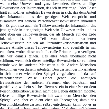
war meine Umwelt und ganz besonders dieses anteilige
Bewusstsein der Inkarnation, das ich in mir trage. Jeder Leser
trägt ein solches anteiliges Bewusstsein in sich, das dem Anteil
der Inkarnation aus der geistigen Welt entspricht und
zusammen mit seinem Persönlichkeitsbewusstsein inkarniert
ist. Es gibt also auch ein Teilbewusstsein der Inkarnation, das
jetzt gerade in der geistigen Welt sein Unwesen treibt und es
gibt eben ein Teilbewusstsein, das als Mensch auf der Erde
inkarniert ist. Ein Teil von diesem inkarnierten
Teilbewusstsein bin ich als Persönlichkeitsbewusstsein und
andere Anteile dieses Teilbewusstseins sind ebenfalls in mir
enthalten, wobei diese noch über alle Erinnerungen verfügen,
die wir damals teilten. Das alles wäre überhaupt nicht
schlimm, wenn sich dieses anteilige Bewusstsein so verhalten
würde wie bei anderen Menschen auch. Andere Menschen
bekommen von diesem anteiligen Bewusstsein der Inkarnation
in sich immer wieder den Spiegel vorgehalten und das auf
verschiedenste Weise. Dabei gehen die anteiligen
Bewusstseine der anderen Personen eher behutsam und
partiell vor, weil ein solches Bewusstsein in einer Person dem
Persönlichkeitsbewusstsein nicht das Leben diktieren möchte.
Dieses anteilige Bewusstsein hält zwar dem Menschen den
Spiegel vor, aber es dient eher als Ideengeber, damit das
Persönlichkeitsbewusstsein selbst entscheiden kann, ob es in
den Spiegel schaut und sein jetziges Verhalten reflektieren