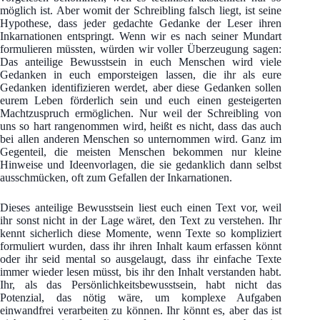
möglich ist. Aber womit der Schreibling falsch liegt, ist seine
Hypothese, dass jeder gedachte Gedanke der Leser ihren
Inkarnationen entspringt. Wenn wir es nach seiner Mundart
formulieren müssten, würden wir voller Überzeugung sagen:
Das anteilige Bewusstsein in euch Menschen wird viele
Gedanken in euch emporsteigen lassen, die ihr als eure
Gedanken identifizieren werdet, aber diese Gedanken sollen
eurem Leben förderlich sein und euch einen gesteigerten
Machtzuspruch ermöglichen. Nur weil der Schreibling von
uns so hart rangenommen wird, heißt es nicht, dass das auch
bei allen anderen Menschen so unternommen wird. Ganz im
Gegenteil, die meisten Menschen bekommen nur kleine
Hinweise und Ideenvorlagen, die sie gedanklich dann selbst
ausschmücken, oft zum Gefallen der Inkarnationen.
Dieses anteilige Bewusstsein liest euch einen Text vor, weil
ihr sonst nicht in der Lage wäret, den Text zu verstehen. Ihr
kennt sicherlich diese Momente, wenn Texte so kompliziert
formuliert wurden, dass ihr ihren Inhalt kaum erfassen könnt
oder ihr seid mental so ausgelaugt, dass ihr einfache Texte
immer wieder lesen müsst, bis ihr den Inhalt verstanden habt.
Ihr, als das Persönlichkeitsbewusstsein, habt nicht das
Potenzial, das nötig wäre, um komplexe Aufgaben
einwandfrei verarbeiten zu können. Ihr könnt es, aber das ist