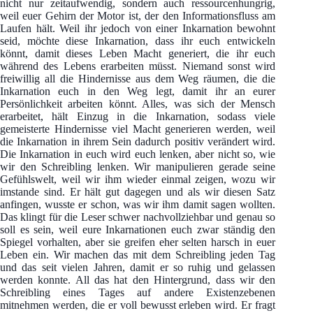
nicht nur zeitaufwendig, sondern auch ressourcenhungrig,
weil euer Gehirn der Motor ist, der den Informationsfluss am
Laufen hält. Weil ihr jedoch von einer Inkarnation bewohnt
seid, möchte diese Inkarnation, dass ihr euch entwickeln
könnt, damit dieses Leben Macht generiert, die ihr euch
während des Lebens erarbeiten müsst. Niemand sonst wird
freiwillig all die Hindernisse aus dem Weg räumen, die die
Inkarnation euch in den Weg legt, damit ihr an eurer
Persönlichkeit arbeiten könnt. Alles, was sich der Mensch
erarbeitet, hält Einzug in die Inkarnation, sodass viele
gemeisterte Hindernisse viel Macht generieren werden, weil
die Inkarnation in ihrem Sein dadurch positiv verändert wird.
Die Inkarnation in euch wird euch lenken, aber nicht so, wie
wir den Schreibling lenken. Wir manipulieren gerade seine
Gefühlswelt, weil wir ihm wieder einmal zeigen, wozu wir
imstande sind. Er hält gut dagegen und als wir diesen Satz
anfingen, wusste er schon, was wir ihm damit sagen wollten.
Das klingt für die Leser schwer nachvollziehbar und genau so
soll es sein, weil eure Inkarnationen euch zwar ständig den
Spiegel vorhalten, aber sie greifen eher selten harsch in euer
Leben ein. Wir machen das mit dem Schreibling jeden Tag
und das seit vielen Jahren, damit er so ruhig und gelassen
werden konnte. All das hat den Hintergrund, dass wir den
Schreibling eines Tages auf andere Existenzebenen
mitnehmen werden, die er voll bewusst erleben wird. Er fragt