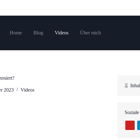
Home
Blog
Videos
Über mich
eniert?
Ξ
Inhal
er 2023
Videos
Soziale