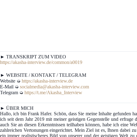
► TRANSKRIPT ZUM VIDEO
https://akasha-interview.de/common/a0019
► WEBSITE / KONTAKT / TELEGRAM
Website ➭
https://akasha-interview.de
E-Mail ➭
socialmedia@akasha-interview.com
Telegram ➭
https://t.me/Akasha_Interview
► ÜBER MICH
Hallo, ich bin Frank Hafer. Schön, dass Sie meine Inhalte gefunden
ich seit dem Jahr 2019 mit meiner geistigen Gegenstelle und erfrage d
auch Sie an diesen Erkenntnissen teilhaben können, habe ich eine We
zahlreichen Vertonungen eingerichtet. Mein Ziel ist es, Ihnen dabei z
ein immer realistischeres Bild von unserer und der geistigen Welt z