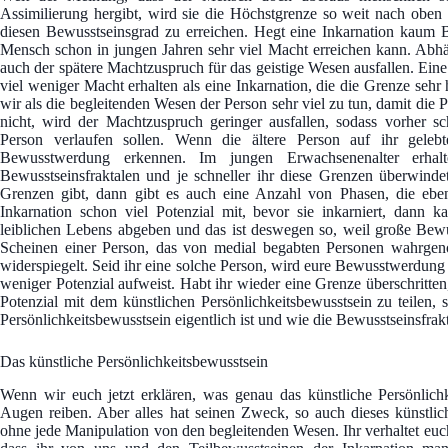
Assimilierung hergibt, wird sie die Höchstgrenze so weit nach obe
diesen Bewusstseinsgrad zu erreichen. Hegt eine Inkarnation kaum Be
Mensch schon in jungen Jahren sehr viel Macht erreichen kann. Abhä
auch der spätere Machtzuspruch für das geistige Wesen ausfallen. Eine 
viel weniger Macht erhalten als eine Inkarnation, die die Grenze seh
wir als die begleitenden Wesen der Person sehr viel zu tun, damit die 
nicht, wird der Machtzuspruch geringer ausfallen, sodass vorher s
Person verlaufen sollen. Wenn die ältere Person auf ihr geleb
Bewusstwerdung erkennen. Im jungen Erwachsenenalter erha
Bewusstseinsfraktalen und je schneller ihr diese Grenzen überwinde
Grenzen gibt, dann gibt es auch eine Anzahl von Phasen, die ebe
Inkarnation schon viel Potenzial mit, bevor sie inkarniert, dann 
leiblichen Lebens abgeben und das ist deswegen so, weil große Bewu
Scheinen einer Person, das von medial begabten Personen wahrge
widerspiegelt. Seid ihr eine solche Person, wird eure Bewusstwerdung 
weniger Potenzial aufweist. Habt ihr wieder eine Grenze überschritten,
Potenzial mit dem künstlichen Persönlichkeitsbewusstsein zu teilen,
Persönlichkeitsbewusstsein eigentlich ist und wie die Bewusstseinsfrakt
Das künstliche Persönlichkeitsbewusstsein
Wenn wir euch jetzt erklären, was genau das künstliche Persönlichk
Augen reiben. Aber alles hat seinen Zweck, so auch dieses künstlich
ohne jede Manipulation von den begleitenden Wesen. Ihr verhaltet euch