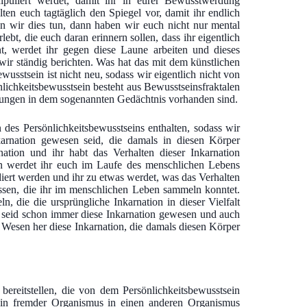
ipuliert werdet, damit ihr in eurer Bewusstwerdung
ten euch tagtäglich den Spiegel vor, damit ihr endlich
nn wir dies tun, dann haben wir euch nicht nur mental
rlebt, die euch daran erinnern sollen, dass ihr eigentlich
nnt, werdet ihr gegen diese Laune arbeiten und dieses
r ständig berichten. Was hat das mit dem künstlichen
wusstsein ist nicht neu, sodass wir eigentlich nicht von
lichkeitsbewusstsein besteht aus Bewusstseinsfraktalen
erungen in dem sogenannten Gedächtnis vorhanden sind.
 des Persönlichkeitsbewusstseins enthalten, sodass wir
rnation gewesen seid, die damals in diesen Körper
nation und ihr habt das Verhalten dieser Inkarnation
n werdet ihr euch im Laufe des menschlichen Lebens
idiert werden und ihr zu etwas werdet, was das Verhalten
nissen, die ihr im menschlichen Leben sammeln konntet.
, die die ursprüngliche Inkarnation in dieser Vielfalt
hr seid schon immer diese Inkarnation gewesen und auch
 Wesen her diese Inkarnation, die damals diesen Körper
bereitstellen, die von dem Persönlichkeitsbewusstsein
 ein fremder Organismus in einen anderen Organismus