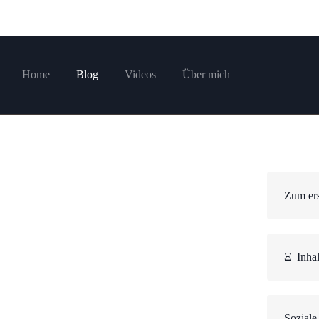
Home
Blog
Videos
Über mich
Zum ers
Ξ
Inhal
Soziale