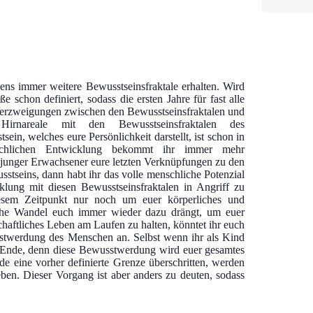
ns immer weitere Bewusstseinsfraktale erhalten. Wird
 schon definiert, sodass die ersten Jahre für fast alle
e Verzweigungen zwischen den Bewusstseinsfraktalen und
rnareale mit den Bewusstseinsfraktalen des
in, welches eure Persönlichkeit darstellt, ist schon in
schlichen Entwicklung bekommt ihr immer mehr
ls junger Erwachsener eure letzten Verknüpfungen zu den
sstseins, dann habt ihr das volle menschliche Potenzial
klung mit diesen Bewusstseinsfraktalen in Angriff zu
iesem Zeitpunkt nur noch um euer körperliches und
liche Wandel euch immer wieder dazu drängt, um euer
chaftliches Leben am Laufen zu halten, könntet ihr euch
stwerdung des Menschen an. Selbst wenn ihr als Kind
as Ende, denn diese Bewusstwerdung wird euer gesamtes
de eine vorher definierte Grenze überschritten, werden
eben. Dieser Vorgang ist aber anders zu deuten, sodass