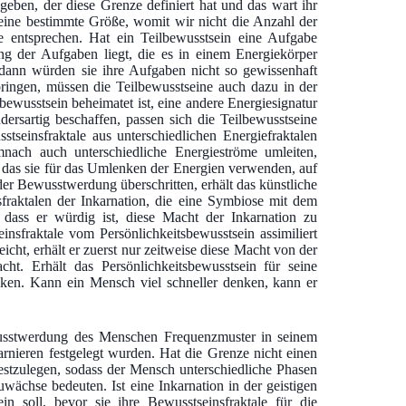
geben, der diese Grenze definiert hat und das wart ihr
eine bestimmte Größe, womit wir nicht die Anzahl der
e entsprechen. Hat ein Teilbewusstsein eine Aufgabe
ng der Aufgaben liegt, die es in einem Energiekörper
, dann würden sie ihre Aufgaben nicht so gewissenhaft
ringen, müssen die Teilbewusstseine auch dazu in der
bewusstsein beheimatet ist, eine andere Energiesignatur
ndersartig beschaffen, passen sich die Teilbewusstseine
seinsfraktale aus unterschiedlichen Energiefraktalen
mnach auch unterschiedliche Energieströme umleiten,
, das sie für das Umlenken der Energien verwenden, auf
er Bewusstwerdung überschritten, erhält das künstliche
fraktalen der Inkarnation, die eine Symbiose mit dem
 dass er würdig ist, diese Macht der Inkarnation zu
insfraktale vom Persönlichkeitsbewusstsein assimiliert
ht, erhält er zuerst nur zeitweise diese Macht von der
ht. Erhält das Persönlichkeitsbewusstsein für seine
nken. Kann ein Mensch viel schneller denken, kann er
usstwerdung des Menschen Frequenzmuster in seinem
rnieren festgelegt wurden. Hat die Grenze nicht einen
festzulegen, sodass der Mensch unterschiedliche Phasen
wächse bedeuten. Ist eine Inkarnation in der geistigen
 soll, bevor sie ihre Bewusstseinsfraktale für die