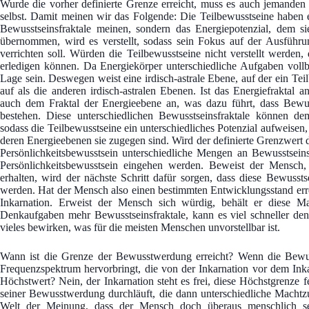
Wurde die vorher definierte Grenze erreicht, muss es auch jemanden 
selbst. Damit meinen wir das Folgende: Die Teilbewusstseine haben 
Bewusstseinsfraktale meinen, sondern das Energiepotenzial, dem si
übernommen, wird es verstellt, sodass sein Fokus auf der Ausführu
verrichten soll. Würden die Teilbewusstseine nicht verstellt werden
erledigen können. Da Energiekörper unterschiedliche Aufgaben vollb
Lage sein. Deswegen weist eine irdisch-astrale Ebene, auf der ein Teil
auf als die anderen irdisch-astralen Ebenen. Ist das Energiefraktal a
auch dem Fraktal der Energieebene an, was dazu führt, dass Bewusst
bestehen. Diese unterschiedlichen Bewusstseinsfraktale können de
sodass die Teilbewusstseine ein unterschiedliches Potenzial aufweisen
deren Energieebenen sie zugegen sind. Wird der definierte Grenzwert d
Persönlichkeitsbewusstsein unterschiedliche Mengen an Bewusstseins
Persönlichkeitsbewusstsein eingehen werden. Beweist der Mensch,
erhalten, wird der nächste Schritt dafür sorgen, dass diese Bewusstse
werden. Hat der Mensch also einen bestimmten Entwicklungsstand erreic
Inkarnation. Erweist der Mensch sich würdig, behält er diese Mac
Denkaufgaben mehr Bewusstseinsfraktale, kann es viel schneller de
vieles bewirken, was für die meisten Menschen unvorstellbar ist.
Wann ist die Grenze der Bewusstwerdung erreicht? Wenn die Bew
Frequenzspektrum hervorbringt, die von der Inkarnation vor dem Inka
Höchstwert? Nein, der Inkarnation steht es frei, diese Höchstgrenze 
seiner Bewusstwerdung durchläuft, die dann unterschiedliche Machtzu
Welt der Meinung, dass der Mensch doch überaus menschlich sein