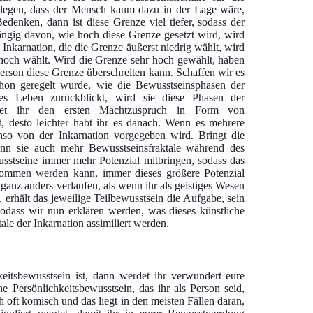
n legen, dass der Mensch kaum dazu in der Lage wäre,
denken, dann ist diese Grenze viel tiefer, sodass der
ngig davon, wie hoch diese Grenze gesetzt wird, wird
Inkarnation, die die Grenze äußerst niedrig wählt, wird
r hoch wählt. Wird die Grenze sehr hoch gewählt, haben
Person diese Grenze überschreiten kann. Schaffen wir es
chon geregelt wurde, wie die Bewusstseinsphasen der
tes Leben zurückblickt, wird sie diese Phasen der
ltet ihr den ersten Machtzuspruch in Form von
t, desto leichter habt ihr es danach. Wenn es mehrere
nso von der Inkarnation vorgegeben wird. Bringt die
kann sie auch mehr Bewusstseinsfraktale während des
sstseine immer mehr Potenzial mitbringen, sodass das
nommen werden kann, immer dieses größere Potenzial
ganz anders verlaufen, als wenn ihr als geistiges Wesen
 erhält das jeweilige Teilbewusstsein die Aufgabe, sein
 sodass wir nun erklären werden, was dieses künstliche
ale der Inkarnation assimiliert werden.
eitsbewusstsein ist, dann werdet ihr verwundert eure
e Persönlichkeitsbewusstsein, das ihr als Person seid,
 oft komisch und das liegt in den meisten Fällen daran,