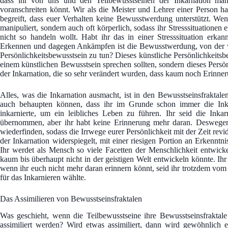
dass ihr von uns und den Teilbewusstseinen der Inkarnation man
voranschreiten könnt. Wir als die Meister und Lehrer einer Person hal
begreift, dass euer Verhalten keine Bewusstwerdung unterstützt. We
manipuliert, sondern auch oft körperlich, sodass ihr Stresssituationen e
nicht so handeln wollt. Habt ihr das in einer Stresssituation erka
Erkennen und dagegen Ankämpfen ist die Bewusstwerdung, von der wi
Persönlichkeitsbewusstsein zu tun? Dieses künstliche Persönlichkeitsbe
einem künstlichen Bewusstsein sprechen sollten, sondern dieses Persön
der Inkarnation, die so sehr verändert wurden, dass kaum noch Erinn
Alles, was die Inkarnation ausmacht, ist in den Bewusstseinsfraktalen
auch behaupten können, dass ihr im Grunde schon immer die Inka
inkarnierte, um ein leibliches Leben zu führen. Ihr seid die Inkar
übernommen, aber ihr habt keine Erinnerung mehr daran. Deswege
wiederfinden, sodass die Irrwege eurer Persönlichkeit mit der Zeit rev
der Inkarnation widerspiegelt, mit einer riesigen Portion an Erkennt
Ihr werdet als Mensch so viele Facetten der Menschlichkeit entwickeln
kaum bis überhaupt nicht in der geistigen Welt entwickeln könnte. I
wenn ihr euch nicht mehr daran erinnern könnt, seid ihr trotzdem vom
für das Inkarnieren wählte.
Das Assimilieren von Bewusstseinsfraktalen
Was geschieht, wenn die Teilbewusstseine ihre Bewusstseinsfraktale 
assimiliert werden? Wird etwas assimiliert, dann wird gewöhnlich