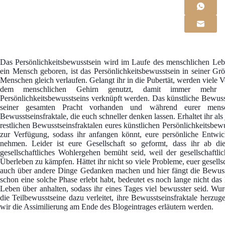
Das Persönlichkeitsbewusstsein wird im Laufe des menschlichen Lebe
ein Mensch geboren, ist das Persönlichkeitsbewusstsein in seiner Größe
Menschen gleich verlaufen. Gelangt ihr in die Pubertät, werden viel
dem menschlichen Gehirn genutzt, damit immer mehr Hi
Persönlichkeitsbewusstseins verknüpft werden. Das künstliche Bewusstse
seiner gesamten Pracht vorhanden und während eurer men
Bewusstseinsfraktale, die euch schneller denken lassen. Erhaltet ihr a
restlichen Bewusstseinsfraktalen eures künstlichen Persönlichkeitsbewu
zur Verfügung, sodass ihr anfangen könnt, eure persönliche Entwic
nehmen. Leider ist eure Gesellschaft so geformt, dass ihr ab d
gesellschaftliches Wohlergehen bemüht seid, weil der gesellschaft
Überleben zu kämpfen. Hättet ihr nicht so viele Probleme, euer gesells
auch über andere Dinge Gedanken machen und hier fängt die Bewus
schon eine solche Phase erlebt habt, bedeutet es noch lange nicht d
Leben über anhalten, sodass ihr eines Tages viel bewusster seid. Wur
die Teilbewusstseine dazu verleitet, ihre Bewusstseinsfraktale herzug
wir die Assimilierung am Ende des Blogeintrages erläutern werden.