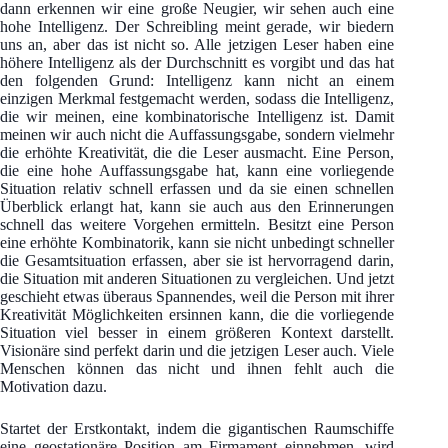
dann erkennen wir eine große Neugier, wir sehen auch eine
hohe Intelligenz. Der Schreibling meint gerade, wir biedern
uns an, aber das ist nicht so. Alle jetzigen Leser haben eine
höhere Intelligenz als der Durchschnitt es vorgibt und das hat
den folgenden Grund: Intelligenz kann nicht an einem
einzigen Merkmal festgemacht werden, sodass die Intelligenz,
die wir meinen, eine kombinatorische Intelligenz ist. Damit
meinen wir auch nicht die Auffassungsgabe, sondern vielmehr
die erhöhte Kreativität, die die Leser ausmacht. Eine Person,
die eine hohe Auffassungsgabe hat, kann eine vorliegende
Situation relativ schnell erfassen und da sie einen schnellen
Überblick erlangt hat, kann sie auch aus den Erinnerungen
schnell das weitere Vorgehen ermitteln. Besitzt eine Person
eine erhöhte Kombinatorik, kann sie nicht unbedingt schneller
die Gesamtsituation erfassen, aber sie ist hervorragend darin,
die Situation mit anderen Situationen zu vergleichen. Und jetzt
geschieht etwas überaus Spannendes, weil die Person mit ihrer
Kreativität Möglichkeiten ersinnen kann, die die vorliegende
Situation viel besser in einem größeren Kontext darstellt.
Visionäre sind perfekt darin und die jetzigen Leser auch. Viele
Menschen können das nicht und ihnen fehlt auch die
Motivation dazu.
Startet der Erstkontakt, indem die gigantischen Raumschiffe
eine geostationäre Position am Firmament einnehmen, wird