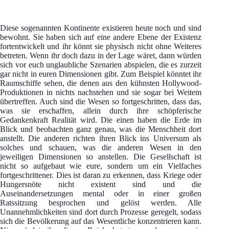
Diese sogenannten Kontinente existieren heute noch und sind
bewohnt. Sie haben sich auf eine andere Ebene der Existenz
fortentwickelt und ihr könnt sie physisch nicht ohne Weiteres
betreten. Wenn ihr doch dazu in der Lage wäret, dann würden
sich vor euch unglaubliche Szenarien abspielen, die es zurzeit
gar nicht in euren Dimensionen gibt. Zum Beispiel könntet ihr
Raumschiffe sehen, die denen aus den kühnsten Hollywood-
Produktionen in nichts nachstehen und sie sogar bei Weitem
übertreffen. Auch sind die Wesen so fortgeschritten, dass das,
was sie erschaffen, allein durch ihre schöpferische
Gedankenkraft Realität wird. Die einen haben die Erde im
Blick und beobachten ganz genau, was die Menschheit dort
anstellt. Die anderen richten ihren Blick ins Universum als
solches und schauen, was die anderen Wesen in den
jeweiligen Dimensionen so anstellen. Die Gesellschaft ist
nicht so aufgebaut wie eure, sondern um ein Vielfaches
fortgeschrittener. Dies ist daran zu erkennen, dass Kriege oder
Hungersnöte nicht existent sind und die
Auseinandersetzungen mental oder in einer großen
Ratssitzung besprochen und gelöst werden. Alle
Unannehmlichkeiten sind dort durch Prozesse geregelt, sodass
sich die Bevölkerung auf das Wesentliche konzentrieren kann.