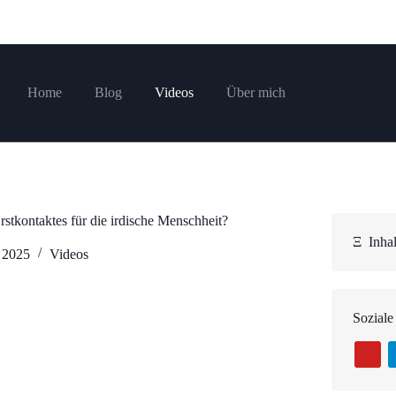
Home
Blog
Videos
Über mich
stkontaktes für die irdische Menschheit?
Ξ
Inhal
 2025
Videos
Soziale