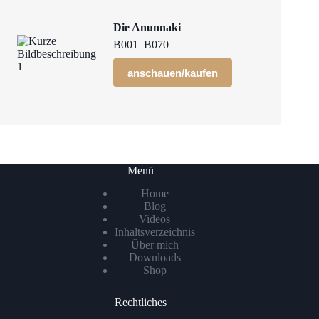
Die Anunnaki
B001–B070
anschauen/kaufen
Menü
Home
Blog
Videos
Inhaltsverzeichnis
Über mich
Downloads
Shop
Rechtliches