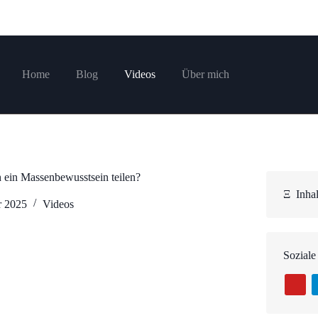
Home
Blog
Videos
Über mich
h ein Massenbewusstsein teilen?
Ξ
Inhal
r 2025
Videos
Soziale