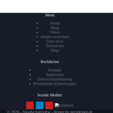
Menü
Home
Blog
Videos
Inhaltsverzeichnis
Über mich
Downloads
Shop
Rechtliches
Kontakt
Impressum
Datenschutzerklärung
Privatsphäre-Einstellungen
Soziale Medien
© 2026 - Akasha Interview - design by
sterzdesign.de