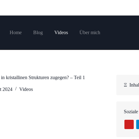
Home
Blog
Videos
Über mich
n kristallinen Strukturen zugegen? – Teil 1
Ξ
Inhal
t 2024
Videos
Soziale