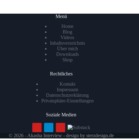
Menü
Home
Blog
Videos
Inhaltsverzeichnis
Über mich
Downloads
Shop
Rechtliches
Kontakt
Impressum
Datenschutzerklärung
Privatsphäre-Einstellungen
Soziale Medien
© 2026 - Akasha Interview - design by
sterzdesign.de