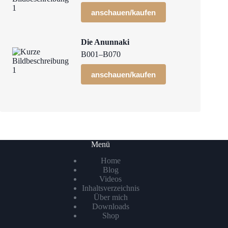
anschauen/kaufen
Die Anunnaki
B001–B070
anschauen/kaufen
Menü
Home
Blog
Videos
Inhaltsverzeichnis
Über mich
Downloads
Shop