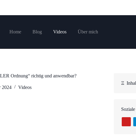
Home
Blog
Videos
Über mich
ALLER Ordnung“ richtig und anwendbar?
Ξ
Inhal
r 2024
Videos
Soziale