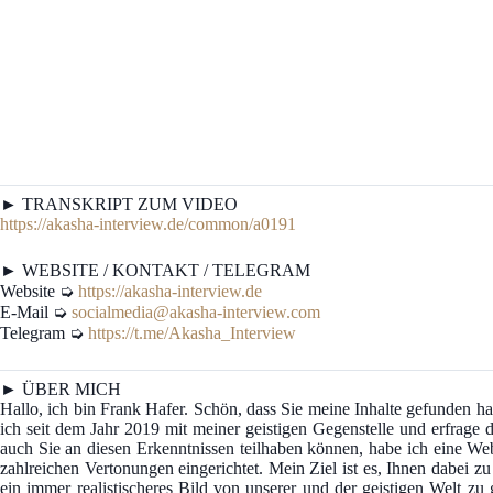
► TRANSKRIPT ZUM VIDEO
https://akasha-interview.de/common/a0191
► WEBSITE / KONTAKT / TELEGRAM
Website ➭
https://akasha-interview.de
E-Mail ➭
socialmedia@akasha-interview.com
Telegram ➭
https://t.me/Akasha_Interview
► ÜBER MICH
Hallo, ich bin Frank Hafer. Schön, dass Sie meine Inhalte gefunden
ich seit dem Jahr 2019 mit meiner geistigen Gegenstelle und erfrage d
auch Sie an diesen Erkenntnissen teilhaben können, habe ich eine We
zahlreichen Vertonungen eingerichtet. Mein Ziel ist es, Ihnen dabei z
ein immer realistischeres Bild von unserer und der geistigen Welt z