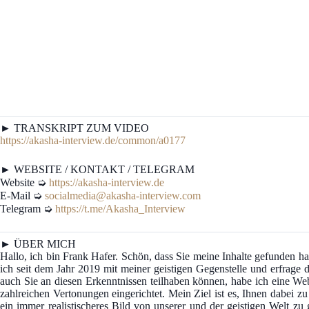
► TRANSKRIPT ZUM VIDEO
https://akasha-interview.de/common/a0177
► WEBSITE / KONTAKT / TELEGRAM
Website ➭
https://akasha-interview.de
E-Mail ➭
socialmedia@akasha-interview.com
Telegram ➭
https://t.me/Akasha_Interview
► ÜBER MICH
Hallo, ich bin Frank Hafer. Schön, dass Sie meine Inhalte gefunden
ich seit dem Jahr 2019 mit meiner geistigen Gegenstelle und erfrage d
auch Sie an diesen Erkenntnissen teilhaben können, habe ich eine We
zahlreichen Vertonungen eingerichtet. Mein Ziel ist es, Ihnen dabei z
ein immer realistischeres Bild von unserer und der geistigen Welt z