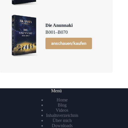
Die Anunnaki
B001–B070
anschauen/kaufen
Menü
Home
Blog
Videos
Inhaltsverzeichnis
Über mich
Downloads