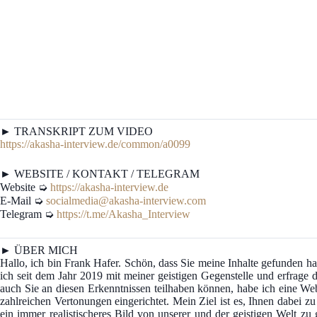
► TRANSKRIPT ZUM VIDEO
https://akasha-interview.de/common/a0099
► WEBSITE / KONTAKT / TELEGRAM
Website ➭
https://akasha-interview.de
E-Mail ➭
socialmedia@akasha-interview.com
Telegram ➭
https://t.me/Akasha_Interview
► ÜBER MICH
Hallo, ich bin Frank Hafer. Schön, dass Sie meine Inhalte gefunden
ich seit dem Jahr 2019 mit meiner geistigen Gegenstelle und erfrage d
auch Sie an diesen Erkenntnissen teilhaben können, habe ich eine We
zahlreichen Vertonungen eingerichtet. Mein Ziel ist es, Ihnen dabei z
ein immer realistischeres Bild von unserer und der geistigen Welt z