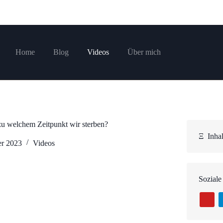
Home
Blog
Videos
Über mich
zu welchem Zeitpunkt wir sterben?
Ξ
Inhal
er 2023
Videos
Soziale