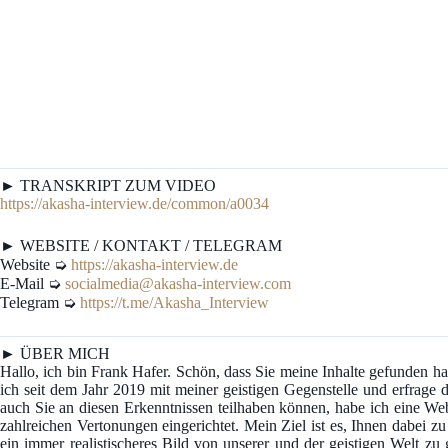
► TRANSKRIPT ZUM VIDEO
https://akasha-interview.de/common/a0034
► WEBSITE / KONTAKT / TELEGRAM
Website ➭
https://akasha-interview.de
E-Mail ➭
socialmedia@akasha-interview.com
Telegram ➭
https://t.me/Akasha_Interview
► ÜBER MICH
Hallo, ich bin Frank Hafer. Schön, dass Sie meine Inhalte gefunden
ich seit dem Jahr 2019 mit meiner geistigen Gegenstelle und erfrage d
auch Sie an diesen Erkenntnissen teilhaben können, habe ich eine We
zahlreichen Vertonungen eingerichtet. Mein Ziel ist es, Ihnen dabei z
ein immer realistischeres Bild von unserer und der geistigen Welt z