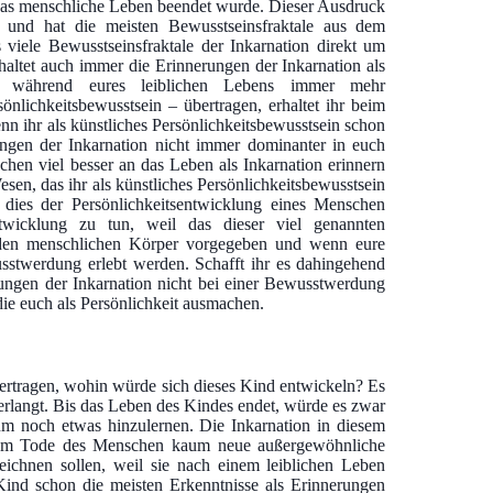
n das menschliche Leben beendet wurde. Dieser Ausdruck
 und hat die meisten Bewusstseinsfraktale aus dem
ele Bewusstseinsfraktale der Inkarnation direkt um
haltet auch immer die Erinnerungen der Inkarnation als
on während eures leiblichen Lebens immer mehr
önlichkeitsbewusstsein – übertragen, erhaltet ihr beim
n ihr als künstliches Persönlichkeitsbewusstsein schon
rungen der Inkarnation nicht immer dominanter in euch
hen viel besser an das Leben als Inkarnation erinnern
sen, das ihr als künstliches Persönlichkeitsbewusstsein
il dies der Persönlichkeitsentwicklung eines Menschen
entwicklung zu tun, weil das dieser viel genannten
 den menschlichen Körper vorgegeben und wenn eure
sstwerdung erlebt werden. Schafft ihr es dahingehend
rungen der Inkarnation nicht bei einer Bewusstwerdung
ie euch als Persönlichkeit ausmachen.
ertragen, wohin würde sich dieses Kind entwickeln? Es
erlangt. Bis das Leben des Kindes endet, würde es zwar
um noch etwas hinzulernen. Die Inkarnation in diesem
ch dem Tode des Menschen kaum neue außergewöhnliche
eichnen sollen, weil sie nach einem leiblichen Leben
Kind schon die meisten Erkenntnisse als Erinnerungen