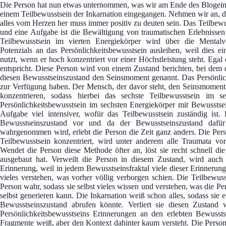
Die Person hat nun etwas unternommen, was wir am Ende des Blogeintra
einem Teilbewusstsein der Inkarnation eingegangen. Nehmen wir an, di
alles vom Herzen her muss immer positiv zu deuten sein. Das Teilbew
und eine Aufgabe ist die Bewältigung von traumatischen Erlebnissen 
Teilbewusstsein im vierten Energiekörper wird über die Mentalv
Potenzials an das Persönlichkeitsbewusstsein ausleihen, weil dies e
nutzt, wenn er hoch konzentriert vor einer Höchstleistung steht. Egal 
entspricht. Diese Person wird von einem Zustand berichten, bei dem 
diesen Bewusstseinszustand den Seinsmoment genannt. Das Persönlic
zur Verfügung haben. Der Mensch, der davor steht, den Seinsmoment 
konzentrieren, sodass hierbei das sechste Teilbewusstsein im
Persönlichkeitsbewusstsein im sechsten Energiekörper mit Bewusstsei
Aufgabe viel intensiver, wofür das Teilbewusstsein zuständig ist.
Bewusstseinszustand vor und da der Bewusstseinszustand dafür
wahrgenommen wird, erlebt die Person die Zeit ganz anders. Die Person
Teilbewusstsein konzentriert, wird unter anderem alle Traumata vo
Wendet die Person diese Methode öfter an, löst sie recht schnell 
ausgebaut hat. Verweilt die Person in diesem Zustand, wird auch 
Erinnerung, weil in jedem Bewusstseinsfraktal viele dieser Erinnerunge
vieles verstehen, was vorher völlig verborgen schien. Die Teilbew
Person wahr, sodass sie selbst vieles wissen und verstehen, was die Pe
selbst generieren kann. Die Inkarnation weiß schon alles, sodass sie ei
Bewusstseinszustand abrufen könnte. Verliert sie diesen Zustand w
Persönlichkeitsbewusstseins Erinnerungen an den erlebten Bewuss
Fragmente weiß, aber den Kontext dahinter kaum versteht. Die Person