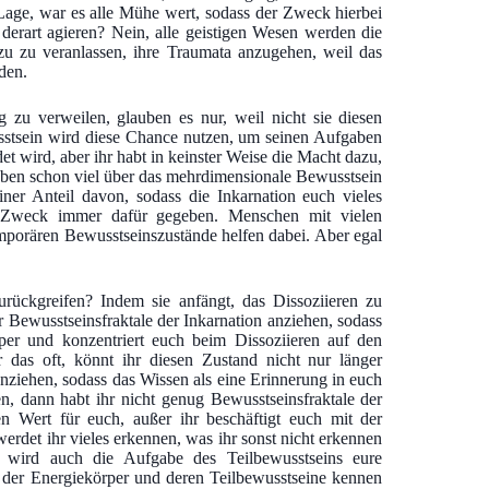
 Lage, war es alle Mühe wert, sodass der Zweck hierbei
s derart agieren? Nein, alle geistigen Wesen werden die
u zu veranlassen, ihre Traumata anzugehen, weil das
den.
 zu verweilen, glauben es nur, weil nicht sie diesen
sstsein wird diese Chance nutzen, um seinen Aufgaben
 wird, aber ihr habt in keinster Weise die Macht dazu,
aben schon viel über das mehrdimensionale Bewusstsein
einer Anteil davon, sodass die Inkarnation euch vieles
er Zweck immer dafür gegeben. Menschen mit vielen
emporären Bewusstseinszustände helfen dabei. Aber egal
rückgreifen? Indem sie anfängt, das Dissoziieren zu
r Bewusstseinsfraktale der Inkarnation anziehen, sodass
per und konzentriert euch beim Dissoziieren auf den
 das oft, könnt ihr diesen Zustand nicht nur länger
nziehen, sodass das Wissen als eine Erinnerung in euch
n, dann habt ihr nicht genug Bewusstseinsfraktale der
n Wert für euch, außer ihr beschäftigt euch mit der
werdet ihr vieles erkennen, was ihr sonst nicht erkennen
 wird auch die Aufgabe des Teilbewusstseins eure
 der Energiekörper und deren Teilbewusstseine kennen