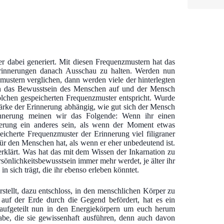
r dabei generiert. Mit diesen Frequenzmustern hat das
Erinnerungen danach Ausschau zu halten. Werden nun
mustern verglichen, dann werden viele der hinterlegten
 in das Bewusstsein des Menschen auf und der Mensch
lchen gespeicherten Frequenzmuster entspricht. Wurde
tärke der Erinnerung abhängig, wie gut sich der Mensch
nnerung meinen wir das Folgende: Wenn ihr einen
erung ein anderes sein, als wenn der Moment etwas
icherte Frequenzmuster der Erinnerung viel filigraner
ür den Menschen hat, als wenn er eher unbedeutend ist.
rklärt. Was hat das mit dem Wissen der Inkarnation zu
ersönlichkeitsbewusstsein immer mehr werdet, je älter ihr
n sich trägt, die ihr ebenso erleben könntet.
rstellt, dazu entschloss, in den menschlichen Körper zu
auf der Erde durch die Gegend befördert, hat es ein
 aufgeteilt nun in den Energiekörpern um euch herum
fgabe, die sie gewissenhaft ausführen, denn auch davon