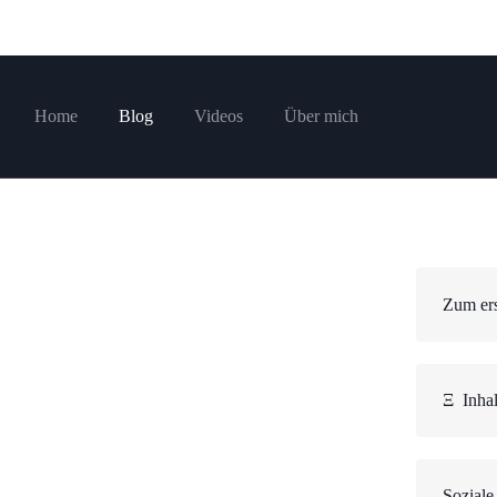
Home
Blog
Videos
Über mich
Zum ers
Ξ
Inhal
Soziale