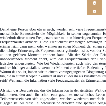
Denkt eine Person über etwas nach, werden sehr viele Frequenzmuste
menschliche Bewusstsein die Möglichkeit, in seinen sogenannten 
wiederholt diese neuen Frequenzmuster mit den hinterlegten Frequenz
Frequenzmuster aktiviert. Diese Frequenzmuster steigen sozusagen
erinnert sich dann mehr oder weniger an einen Moment, der einem so
die richtige Erinnerung als Frequenzmuster gefunden, ist es von der S
an den gelebten Moment erinnern kann. Mit der Stärke der Eri
unbedeutenden Moment erlebt, wird das Frequenzmuster der Erinn
Episches widerspiegelt. Wie bei Wiederholungen auch wird das gespe
und reichhaltiger ausfallen, wenn der Moment eine tiefere Bedeutung f
Warum das so ist, haben wir in einem vorangegangenen Blogeintrag e
tun, die in eurem Körper inkarniert ist und zu der ihr als künstliches P
seid? Weil auch die Inkarnation viele Frequenzmuster als Erinnerungen i
Als sich das Bewusstsein, das die Inkarnation in der geistigen Welt da
inkarnieren, den auch ihr schon euer gesamtes menschliches Leben 
Teilbewusstsein von sich abgespalten, welches wiederum mehrfach
zugegen ist. All diese Teilbewusstseine erhielten eine spezielle Au