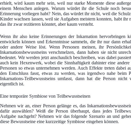
erhielt, wird kaum mehr sein, weil nur starke Momente diese außerg
einem Menschen anlegen. Warum würdet ihr die Schule noch besuc
Erinnerung vorliegen habt? Nein, das würdet ihr nicht, weil die Schul
Kinder wachsen lassen, weil sie Aufgaben meistern konnten, habt ihr n
das ihr zwar rezitieren könntet, aber kaum versteht.
Wenn ihr also keine Erinnerungen der Inkarnation hervorbringen kö
entwickeln können und Erkenntnisse sammeln, die ihr nur dann erhalte
oder andere Weise löst. Wenn Personen meinen, ihr Persönlichke
Inkarnationsbewusstseins verschmelzen, dann haben sie nicht unrecht
bedeutet. Wir werden jetzt anschaulich beschreiben, was dabei passiert
auch kein Hexenwerk, wobei die Sinnhaftigkeit dahinter eine andere is
Personen so etwas unternehmen werden. Auch Effekte treten dabei a
den Entschluss fasst, etwas zu werden, was irgendwo nahe beim Per
Inkarnations-Teilbewusstseins umfasst, dann hat die Person nicht 
eigentlich ist.
Eine temporäre Symbiose von Teilbewusstseinen
Nehmen wir an, einer Person gelänge es, das Inkarnationsbewusstsei
dafür auswählen? Weiß die Person überhaupt, dass jedes Teilbewu
Aufgabe nachgeht? Nehmen wir das folgende Szenario an und gehen
diese Bewusstseine eine kurzzeitige Symbiose eingehen können.