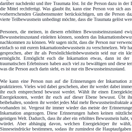
darüber nachdenkt und ihre Traumata löst. Ist die Person dazu in der
die Mittel rechtfertigt. Was glaubt ihr, kann eine Person von sich au
vorherrschenden Glaubensmuster berücksichtigen, um die Person daz
vierte Teilbewusstsein unbedingt möchte, dass die Traumata gelöst wer
Personen, die meinen, in diesem erhöhten Bewusstseinszustand ewig
Bewusstseinszustand einleiten können, sondern das Inkarnationsbewu
nachkommen zu können. Wir sagen nicht, dass die Person nur verwendet
einfach so mit eurem Inkarnationsbewusstsein zu verschmelzen. Wir h
gesprochen, aber ihr als Persönlichkeitsbewusstsein seid nur ein kl
ermöglicht. Ermöglicht euch die Inkarnation etwas, dann ist d
traumatischen Erlebnissen haben auch viel zu bewältigen und diese t
was die Person auch darin sieht, es ist nur ein Bewusstseinszustand.
Wie kann eine Person nun auf die Erinnerungen der Inkarnation zu
praktizieren. Vieles wird dabei geschehen, aber ihr werdet dabei imme
ihr euch entsprechend bewusst werdet. Wählt ihr einen Energiekör
Energieknoten, werdet ihr euch auf dieser Ebene bewusst. Übt ihr
beibehalten, sondern ihr werdet jedes Mal mehr Bewusstseinsfraktale a
vorhanden ist. Vergesst ihr immer wieder das meiste der Erinnerunge
Inkarnation angezogen. Diese Erinnerungen haben keinen nützliche
geistigen Welt. Dadurch, dass ihr aber ein erhöhtes Bewusstsein habt, 
würdet. Aber abhängig davon, welchen Energiekörper ihr wählt,
Sinneseindrücke bestimmen, sodass ihr zumindest die Hauptaufgaben