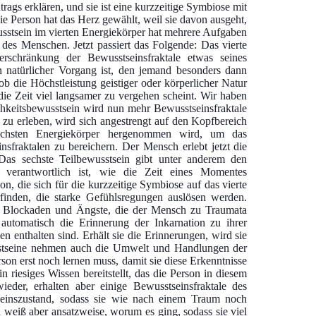
gs erklären, und sie ist eine kurzzeitige Symbiose mit
e Person hat das Herz gewählt, weil sie davon ausgeht,
usstsein im vierten Energiekörper hat mehrere Aufgaben
des Menschen. Jetzt passiert das Folgende: Das vierte
erschränkung der Bewusstseinsfraktale etwas seines
in natürlicher Vorgang ist, den jemand besonders dann
ob die Höchstleistung geistiger oder körperlicher Natur
die Zeit viel langsamer zu vergehen scheint. Wir haben
hkeitsbewusstsein wird nun mehr Bewusstseinsfraktale
zu erleben, wird sich angestrengt auf den Kopfbereich
 sechsten Energiekörper hergenommen wird, um das
nsfraktalen zu bereichern. Der Mensch erlebt jetzt die
 Das sechste Teilbewusstsein gibt unter anderem den
 verantwortlich ist, wie die Zeit eines Momentes
, die sich für die kurzzeitige Symbiose auf das vierte
rfinden, die starke Gefühlsregungen auslösen werden.
die Blockaden und Ängste, die der Mensch zu Traumata
automatisch die Erinnerung der Inkarnation zu ihrer
n enthalten sind. Erhält sie die Erinnerungen, wird sie
usstseine nehmen auch die Umwelt und Handlungen der
rson erst noch lernen muss, damit sie diese Erkenntnisse
n riesiges Wissen bereitstellt, das die Person in diesem
ieder, erhalten aber einige Bewusstseinsfraktale des
tseinszustand, sodass sie wie nach einem Traum noch
 weiß aber ansatzweise, worum es ging, sodass sie viel