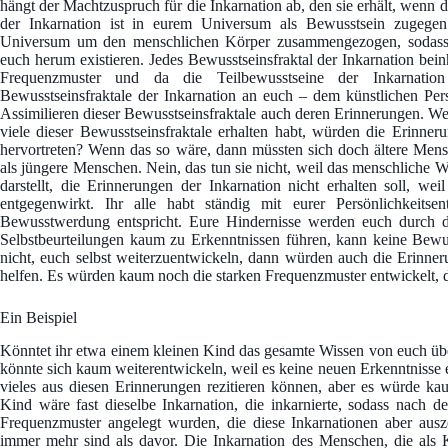
hängt der Machtzuspruch für die Inkarnation ab, den sie erhält, wen
der Inkarnation ist in eurem Universum als Bewusstsein zugegen
Universum um den menschlichen Körper zusammengezogen, sodass vi
euch herum existieren. Jedes Bewusstseinsfraktal der Inkarnation bein
Frequenzmuster und da die Teilbewusstseine der Inkarnati
Bewusstseinsfraktale der Inkarnation an euch – dem künstlichen Pers
Assimilieren dieser Bewusstseinsfraktale auch deren Erinnerungen. Wen
viele dieser Bewusstseinsfraktale erhalten habt, würden die Erinne
hervortreten? Wenn das so wäre, dann müssten sich doch ältere Mensc
als jüngere Menschen. Nein, das tun sie nicht, weil das menschliche We
darstellt, die Erinnerungen der Inkarnation nicht erhalten soll, we
entgegenwirkt. Ihr alle habt ständig mit eurer Persönlichkeits
Bewusstwerdung entspricht. Eure Hindernisse werden euch durch
Selbstbeurteilungen kaum zu Erkenntnissen führen, kann keine Bewu
nicht, euch selbst weiterzuentwickeln, dann würden auch die Erinne
helfen. Es würden kaum noch die starken Frequenzmuster entwickelt, d
Ein Beispiel
Könntet ihr etwa einem kleinen Kind das gesamte Wissen von euch üb
könnte sich kaum weiterentwickeln, weil es keine neuen Erkenntnisse 
vieles aus diesen Erinnerungen rezitieren können, aber es würde ka
Kind wäre fast dieselbe Inkarnation, die inkarnierte, sodass na
Frequenzmuster angelegt wurden, die diese Inkarnationen aber ausz
immer mehr sind als davor. Die Inkarnation des Menschen, die als 