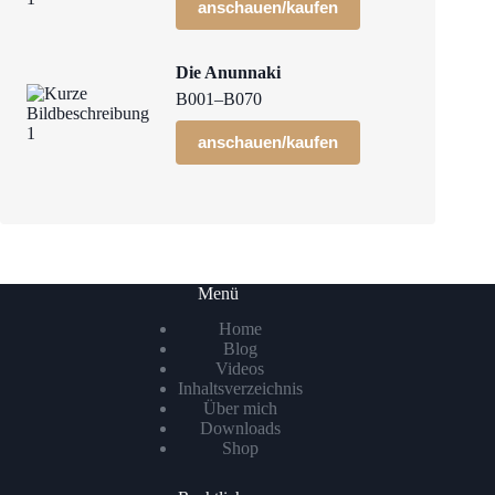
anschauen/kaufen
Die Anunnaki
B001–B070
anschauen/kaufen
Menü
Home
Blog
Videos
Inhaltsverzeichnis
Über mich
Downloads
Shop