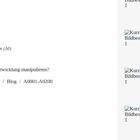
r (AI)
rentwicklung manipulieren?
9
Blog
A0001-A0200