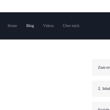
Home
Blog
Videos
Über mich
Zum ers
Ξ
Inhal
Soziale